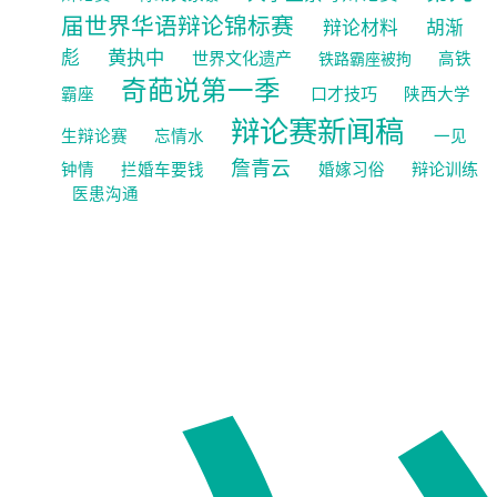
届世界华语辩论锦标赛
辩论材料
胡渐
黄执中
彪
世界文化遗产
铁路霸座被拘
高铁
奇葩说第一季
口才技巧
霸座
陕西大学
辩论赛新闻稿
生辩论赛
忘情水
一见
詹青云
辩论训练
钟情
拦婚车要钱
婚嫁习俗
医患沟通