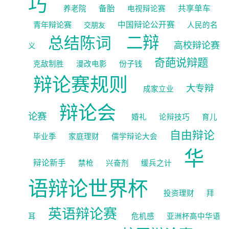
巧
备胎
共享单车
养老院
电视辩论赛
青年辩论赛
中国辩论公开赛
交朋友
人民的名
二辩
总结陈词
高校辩论赛
义
奇葩说辩题
份子钱
克敌制胜
漫改电影
辩论赛规则
大专辩
成家立业
辩论会
论赛
婚礼
论辩技巧
育儿
自由辩论
毕业季
家庭理财
儒学辩论大会
华
辩论新手
禁枪
兴奋剂
缓兵之计
语辩论世界杯
投资理财
拜
英语辩论赛
耳
危机感
亚洲杯高中华语