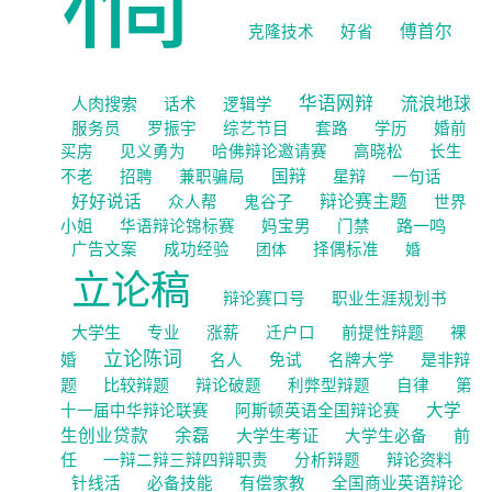
傅首尔
克隆技术
好省
华语网辩
人肉搜索
流浪地球
话术
逻辑学
服务员
罗振宇
综艺节目
套路
学历
婚前
买房
见义勇为
哈佛辩论邀请赛
高晓松
长生
国辩
星辩
不老
招聘
兼职骗局
一句话
好好说话
辩论赛主题
众人帮
鬼谷子
世界
路一鸣
小姐
华语辩论锦标赛
妈宝男
门禁
广告文案
成功经验
团体
择偶标准
婚
立论稿
辩论赛口号
职业生涯规划书
大学生
专业
涨薪
迁户口
前提性辩题
裸
立论陈词
是非辩
婚
名人
免试
名牌大学
题
比较辩题
辩论破题
利弊型辩题
自律
第
大学
十一届中华辩论联赛
阿斯顿英语全国辩论赛
生创业贷款
余磊
大学生考证
前
大学生必备
任
辩论资料
一辩二辩三辩四辩职责
分析辩题
针线活
必备技能
有偿家教
全国商业英语辩论