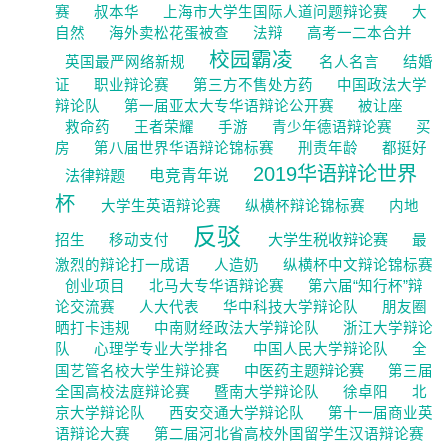
赛
叔本华
上海市大学生国际人道问题辩论赛
大
自然
海外卖松花蛋被查
法辩
高考一二本合并
校园霸凌
英国最严网络新规
名人名言
结婚
证
职业辩论赛
第三方不售处方药
中国政法大学
辩论队
第一届亚太大专华语辩论公开赛
被让座
救命药
王者荣耀
手游
青少年德语辩论赛
买
房
第八届世界华语辩论锦标赛
刑责年龄
都挺好
2019华语辩论世界
法律辩题
电竞青年说
杯
大学生英语辩论赛
纵横杯辩论锦标赛
内地
反驳
大学生税收辩论赛
招生
移动支付
最
激烈的辩论打一成语
人造奶
纵横杯中文辩论锦标赛
创业项目
北马大专华语辩论赛
第六届“知行杯”辩
论交流赛
人大代表
华中科技大学辩论队
朋友圈
晒打卡违规
中南财经政法大学辩论队
浙江大学辩论
队
心理学专业大学排名
中国人民大学辩论队
全
中医药主题辩论赛
国艺管名校大学生辩论赛
第三届
全国高校法庭辩论赛
暨南大学辩论队
徐卓阳
北
京大学辩论队
西安交通大学辩论队
第十一届商业英
语辩论大赛
第二届河北省高校外国留学生汉语辩论赛