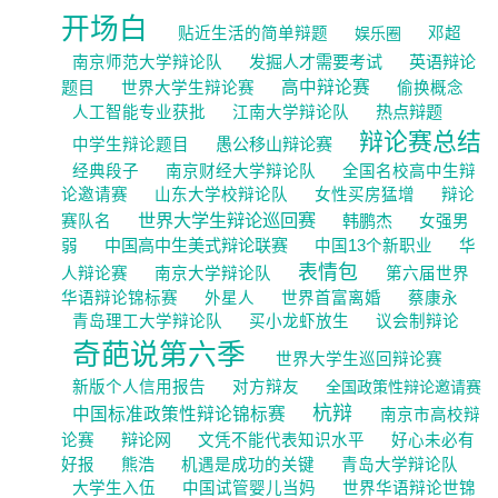
开场白
贴近生活的简单辩题
娱乐圈
邓超
发掘人才需要考试
英语辩论
南京师范大学辩论队
题目
高中辩论赛
世界大学生辩论赛
偷换概念
热点辩题
人工智能专业获批
江南大学辩论队
辩论赛总结
愚公移山辩论赛
中学生辩论题目
经典段子
南京财经大学辩论队
全国名校高中生辩
论邀请赛
山东大学校辩论队
女性买房猛增
辩论
世界大学生辩论巡回赛
韩鹏杰
赛队名
女强男
中国高中生美式辩论联赛
弱
中国13个新职业
华
表情包
人辩论赛
南京大学辩论队
第六届世界
华语辩论锦标赛
外星人
世界首富离婚
蔡康永
青岛理工大学辩论队
买小龙虾放生
议会制辩论
奇葩说第六季
世界大学生巡回辩论赛
新版个人信用报告
对方辩友
全国政策性辩论邀请赛
杭辩
中国标准政策性辩论锦标赛
南京市高校辩
辩论网
论赛
文凭不能代表知识水平
好心未必有
熊浩
好报
机遇是成功的关键
青岛大学辩论队
大学生入伍
中国试管婴儿当妈
世界华语辩论世锦