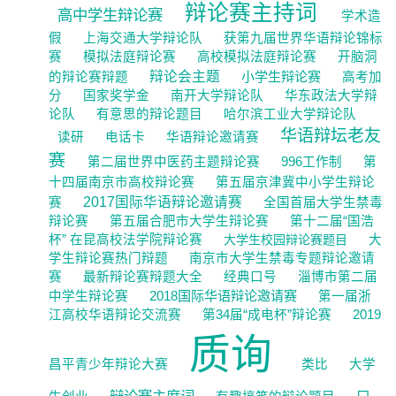
辩论赛主持词
高中学生辩论赛
学术造
假
上海交通大学辩论队
获第九届世界华语辩论锦标
赛
模拟法庭辩论赛
高校模拟法庭辩论赛
开脑洞
辩论会主题
小学生辩论赛
的辩论赛辩题
高考加
分
国家奖学金
南开大学辩论队
华东政法大学辩
论队
有意思的辩论题目
哈尔滨工业大学辩论队
华语辩坛老友
读研
电话卡
华语辩论邀请赛
赛
第二届世界中医药主题辩论赛
996工作制
第
十四届南京市高校辩论赛
第五届京津冀中小学生辩论
2017国际华语辩论邀请赛
赛
全国首届大学生禁毒
辩论赛
第五届合肥市大学生辩论赛
第十二届“国浩
杯” 在昆高校法学院辩论赛
大学生校园辩论赛题目
大
学生辩论赛热门辩题
南京市大学生禁毒专题辩论邀请
赛
最新辩论赛辩题大全
经典口号
淄博市第二届
2018国际华语辩论邀请赛
中学生辩论赛
第一届浙
江高校华语辩论交流赛
第34届“成电杯”辩论赛
2019
质询
昌平青少年辩论大赛
类比
大学