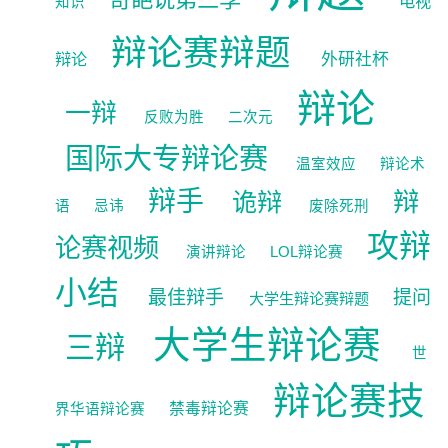
电视
知识
辩论赛辩题
辩论
外研社杯
辩论
一辩
反败为胜
二次元
国际大专辩论赛
温室效应
辩论术
辩手
辩
诡辩
语
忌讳
废除死刑
攻辩
论赛视频
演讲辩论
LOL辩论赛
小结
最佳辩手
提问
大学生辩论赛辩题
大学生辩论赛
三辩
世
辩论赛技
禁毒辩论赛
界华语辩论赛