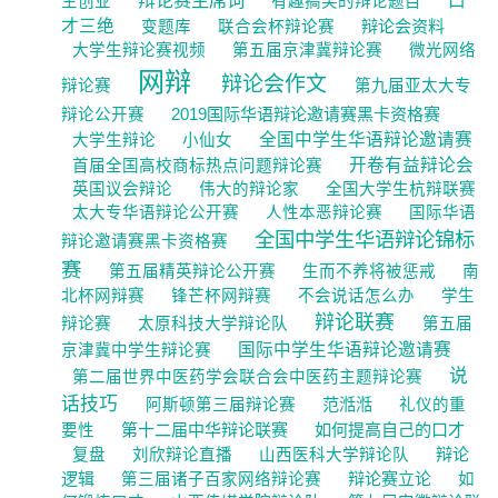
辩论赛主席词
口
生创业
有趣搞笑的辩论题目
才三绝
辩论会资料
变题库
联合会杯辩论赛
大学生辩论赛视频
第五届京津冀辩论赛
微光网络
网辩
辩论会作文
辩论赛
第九届亚太大专
2019国际华语辩论邀请赛黑卡资格赛
辩论公开赛
全国中学生华语辩论邀请赛
大学生辩论
小仙女
开卷有益辩论会
首届全国高校商标热点问题辩论赛
英国议会辩论
伟大的辩论家
全国大学生杭辩联赛
太大专华语辩论公开赛
人性本恶辩论赛
国际华语
全国中学生华语辩论锦标
辩论邀请赛黑卡资格赛
赛
第五届精英辩论公开赛
生而不养将被惩戒
南
北杯网辩赛
锋芒杯网辩赛
不会说话怎么办
学生
辩论联赛
辩论赛
太原科技大学辩论队
第五届
国际中学生华语辩论邀请赛
京津冀中学生辩论赛
说
第二届世界中医药学会联合会中医药主题辩论赛
话技巧
范湉湉
阿斯顿第三届辩论赛
礼仪的重
第十二届中华辩论联赛
如何提高自己的口才
要性
辩论
复盘
刘欣辩论直播
山西医科大学辩论队
逻辑
辩论赛立论
第三届诸子百家网络辩论赛
如