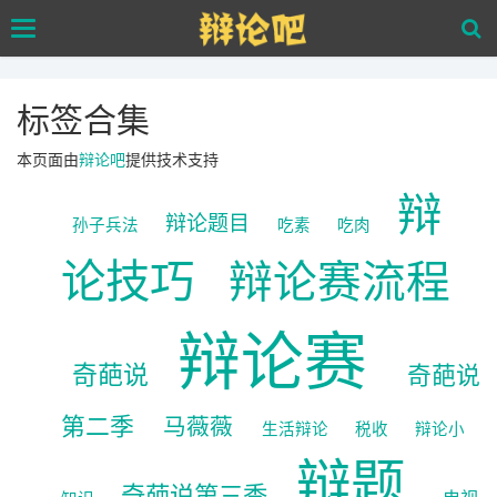
Skip
Toggle
to
navigation
main
content
标签合集
本页面由
辩论吧
提供技术支持
辩
辩论题目
孙子兵法
吃素
吃肉
论技巧
辩论赛流程
辩论赛
奇葩说
奇葩说
第二季
马薇薇
生活辩论
税收
辩论小
辩题
奇葩说第三季