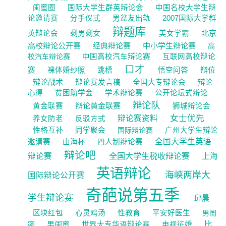
闺蜜圈
国际大学生群英辩论会
中国名校大学生辩
论邀请赛
分手仪式
男盆友出轨
2007国际大学群
辩题库
剩男剩女
北京
英辩论会
美女学霸
高校辩论公开赛
经典辩论赛
中小学生辩论赛
高
校汽车辩论赛
中国高校汽车辩论赛
互联网高校辩论
口才
辩位
赛
裸体婚纱照
跳槽
悟空问答
辩论战术
辩论赛发言稿
全国大专辩论会
辩论
心得
贫困助学金
学术辩论赛
公开论坛式辩论
辩论队
辩论黄金联赛
黄金联赛
狮城辩论会
女士优先
辩论赛资料
养女防老
反驳方式
性格互补
同学聚会
国际辩论赛
广州大学生辩论
全国大学生英语
邀请赛
山海杯
四人制辩论赛
辩论吧
全国大学生税收辩论赛
辩论赛
上海
英语辩论
海峡两岸大
国际辩论公开赛
奇葩说第五季
学生辩论赛
邱晨
性教育
区块红包
心灵鸡汤
平安好医生
男闺
男闺蜜
比
密
世界大专华语辩论赛
电视征婚