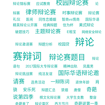
校园辩论赛
应试教育
辩论锦标赛
论
律师辩论赛
时事辩论赛
辩论赛
辩赛
礼仪
医闹
同性恋婚姻
智商vs情商
国际华语
美式辩论
经典辩题
信为杯
精英辩论公开赛
主题辩论赛
破题技巧
E租宝
网络安全辩论
辩论
校园贷
辩题分析
辩论邀请赛
赛辩词
辩论赛题目
辩论
精神出轨
语句
2017国际大专辩论赛
凤凰男
国际华语辩论邀
辩论挑战赛
纯洁友谊
请赛
一辩陈词
肖
选秀活动
退休年龄
奇葩
骁
安乐死
辩题汇总
禁烟
唐僧
说第四季
棋文化辩论赛
大学生支教
整容
奇葩说第一季
奇葩来了
辩论雷区
西方节日