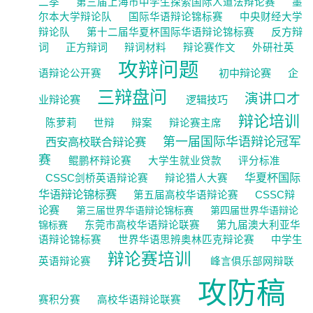
二季
第三届上海市中学生探索国际人道法辩论赛
墨
尔本大学辩论队
国际华语辩论锦标赛
中央财经大学
反方辩
辩论队
第十二届华夏杯国际华语辩论锦标赛
词
正方辩词
辩词材料
辩论赛作文
外研社英
攻辩问题
初中辩论赛
企
语辩论公开赛
三辩盘问
演讲口才
业辩论赛
逻辑技巧
辩论培训
陈萝莉
世辩
辩案
辩论赛主席
第一届国际华语辩论冠军
西安高校联合辩论赛
赛
鲲鹏杯辩论赛
大学生就业贷款
评分标准
华夏杯国际
CSSC剑桥英语辩论赛
辩论猎人大赛
华语辩论锦标赛
CSSC辩
第五届高校华语辩论赛
论赛
第三届世界华语辩论锦标赛
第四届世界华语辩论
锦标赛
东莞市高校华语辩论联赛
第九届澳大利亚华
语辩论锦标赛
世界华语思辨奥林匹克辩论赛
中学生
辩论赛培训
英语辩论赛
峰言俱乐部网辩联
攻防稿
赛积分赛
高校华语辩论联赛