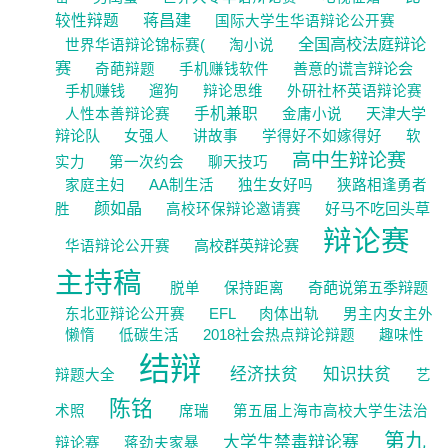
蒋昌建
较性辩题
国际大学生华语辩论公开赛
全国高校法庭辩论
世界华语辩论锦标赛(
淘小说
赛
善意的谎言辩论会
奇葩辩题
手机赚钱软件
手机赚钱
遛狗
辩论思维
外研社杯英语辩论赛
手机兼职
天津大学
人性本善辩论赛
金庸小说
辩论队
女强人
讲故事
学得好不如嫁得好
软
高中生辩论赛
实力
第一次约会
聊天技巧
家庭主妇
AA制生活
独生女好吗
狭路相逢勇者
颜如晶
好马不吃回头草
胜
高校环保辩论邀请赛
辩论赛
高校群英辩论赛
华语辩论公开赛
主持稿
奇葩说第五季辩题
脱单
保持距离
东北亚辩论公开赛
EFL
肉体出轨
男主内女主外
懒惰
低碳生活
2018社会热点辩论辩题
趣味性
结辩
经济扶贫
知识扶贫
辩题大全
艺
陈铭
术照
席瑞
第五届上海市高校大学生法治
第九
大学生禁毒辩论赛
辩论赛
蒋劲夫家暴