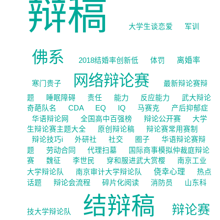
辩稿
大学生谈恋爱
军训
佛系
离婚率
2018结婚率创新低
体罚
网络辩论赛
寒门贵子
最新辩论赛辩
能力
题
睡眠障碍
责任
反应能力
武大辩论
奇葩队名
CDA
EQ
IQ
马赛克
产后抑郁症
辩论公开赛
华语辩论网
全国高中百强榜
大学
生辩论赛主题大全
原创辩论稿
辩论赛常用赛制
辩论技巧i
外研社
社交
圈子
华语辩论赛辩
劳动合同
题
代理扫墓
国际商事模拟仲裁庭辩论
赛
魏征
李世民
穿和服进武大赏樱
南京工业
侥幸心理
大学辩论队
南京审计大学辩论队
热点
辩论会流程
碎片化阅读
话题
消防员
山东科
结辩稿
辩论赛
技大学辩论队