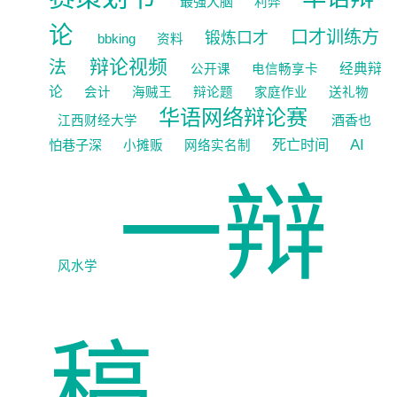
最强大脑
利弊
论
口才训练方
锻炼口才
bbking
资料
辩论视频
法
经典辩
公开课
电信畅享卡
论
会计
海贼王
辩论题
家庭作业
送礼物
华语网络辩论赛
酒香也
江西财经大学
死亡时间
AI
怕巷子深
小摊贩
网络实名制
一辩
风水学
稿