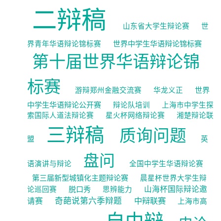
二辩稿
山东省大学生辩论赛
世
世界中学生华语辩论锦标赛
界青年华语辩论锦标赛
第十届世界华语辩论锦
标赛
世界
游辩郑州金融交流赛
华龙义正
中学生华语辩论公开赛
辩论队培训
上海市中学生探
索国际人道法辩论赛
星火杯网络辩论赛
湘楚辩论联
三辩稿
质询问题
盟
英
盘问
语演讲与辩论
全国中学生华语辩论赛
第三届新型城镇化主题辩论赛
晨星杯世界大学生辩
脱口秀
山海杯国际辩论邀
论巡回赛
思辨能力
奇葩说第六季辩题
中辩联赛
请赛
上海市高