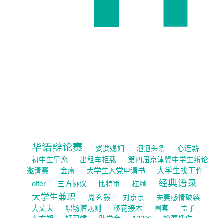
华语辩论赛
婆婆媳妇
泡泡头条
心连薪
初中生早恋
出租车拒载
第四届京津冀中学生辩论
大学生入党申请书
大学生找工作
邀请赛
金庸
经典语录
杠精
offer
三方协议
比特币
大学生兼职
周玄毅
刘京京
夫妻感情破裂
大丈夫
职场潜规则
移花接木
圈套
孟子