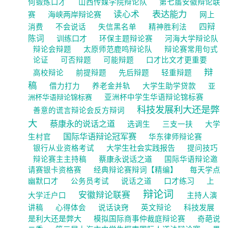
何锻炼口才
山西传媒学院辩论队
第七届安徽辩论联
表达能力
读心术
海峡两岸辩论赛
赛
网上
四辩
消费
不会说话
失信黑名单
精神胜利法
陈词
训练口才
环保主题辩论赛
河海大学辩论队
辩论会辩题
太原师范鹿鸣辩论队
辩论赛常用句式
论证
可否辩题
可能辩题
口才比文才更重要
辩
高校辩论
前提辩题
先后辩题
轻重辩题
稿
借力打力
养老金并轨
大学生助学贷款
亚
洲杯华语辩论锦标赛
亚洲杯中学生华语辩论锦标赛
科技发展利大还是弊
善意的谎言辩论会反方辩词
大
蔡康永的说话之道
选调生
三支一扶
大学
国际华语辩论冠军赛
生村官
华东律师辩论赛
大学生社会实践报告
银行从业资格考试
提问技巧
蔡康永说话之道
辩论赛主主持稿
国际华语辩论邀
请赛银卡资格赛
经典辩论赛辩词【精编】
每天学点
口才练习
幽默口才
公务员考试
说话之道
上
辩论词
安徽辩论联赛
大学迁户口
主持人演
科技发展
讲稿
心得体会
说话诀窍
英文辩论
是利大还是弊大
模拟国际商事仲裁庭辩论赛
奇葩说