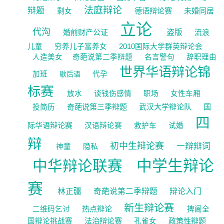
法庭辩论
辩题
德语辩论赛
未婚同居
剩女
立论
代沟
婚前财产公证
盗版
流浪
儿童
穷养儿子富养女
2010国际大学群英辩论会
人造美女
​奇葩说第二季辩题
名言警句
辞职理由
世界华语辩论锦
加班
歇后语
代孕
标赛
放水
谈钱伤感情
职场
女性车厢
奇葩说第三季辩题
武汉大学辩论队
国
投简历
四
际华语辩论赛
汉语辩论赛
救护车
试婚
辩
初中生辩论赛
一辩辩词
隐私
神童
中学生辩论
中华辩论联赛
赛
林正疆
奇葩说第二季辩题
辩论入门
新生辩论赛
热点辩论
二维码乞讨
捭阖全
法治辩论赛
政策性辩题
国辩论挑战赛
孔雀女