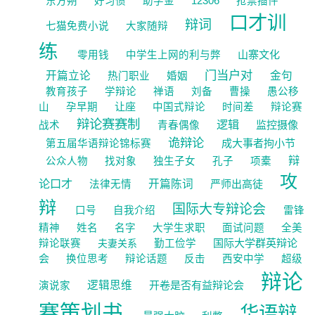
东方朔
好习惯
助学金
12306
抢票插件
口才训
辩词
七猫免费小说
大家随辩
练
山寨文化
零用钱
中学生上网的利与弊
门当户对
开篇立论
金句
热门职业
婚姻
教育孩子
学辩论
禅语
刘备
曹操
愚公移
让座
山
孕早期
中国式辩论
时间差
辩论赛
辩论赛赛制
逻辑
监控摄像
战术
青春偶像
诡辩论
成大事者拘小节
第五届华语辩论锦标赛
辩
公众人物
找对象
独生子女
孔子
项橐
攻
论口才
开篇陈词
严师出高徒
法律无情
辩
国际大专辩论会
口号
自我介绍
雷锋
精神
姓名
名字
大学生求职
面试问题
全美
国际大学群英辩论
辩论联赛
夫妻关系
勤工俭学
会
换位思考
辩论话题
反击
西安中学
超级
辩论
逻辑思维
开卷是否有益辩论会
演说家
赛策划书
华语辩