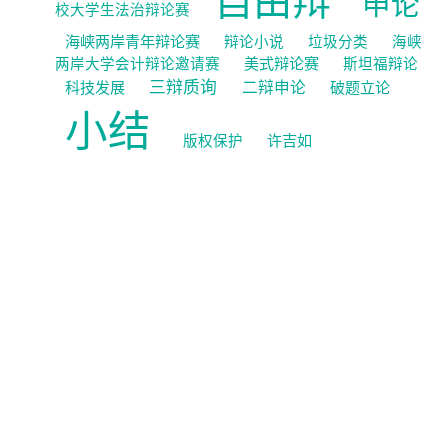
自由辩
申论
校大学生法治辩论赛
海峡两岸青年辩论赛
辩论小说
垃圾分类
海峡
美式辩论赛
两岸大学会计辩论邀请赛
斯坦福辩论
三辩质询
科技发展
二辩申论
破题立论
小结
许吉如
版权保护