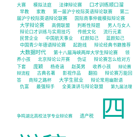
口才训练顺口溜
法律辩论赛
大赛
模拟法庭
第二
早教
家教
第一届沪宁校际英语辩论联赛
届沪宁校际英语辩论联赛
国际商事仲裁模拟辩论赛
大学辩论赛
高佣联盟
判断性辩题
男人与女人
辩论口才训练与实用技巧
传统文化
流行元素
民营企业
中国航天事业
红颜知己
蓝颜知己
中国青少年德语辩论赛
起跑线
辩论经典书籍推荐
大数据时代
第十八届海峡两岸大学生辩论赛
领
养小孩
北京辩论公开赛
伪证
辩论赛怎么给对方
庞颖
赵英男
下套
杨奇涵
收养小孩
辩论赛
辩流程
古典名著
影视作品
翻拍
辩论赛万能回
大学生就业
答
商辩之路杯
辩论常用幽默语
仇富
最强辩手
全美演讲与辩论联盟
第九届法理
四
遗产税
争鸣湖北高校法学专业辩论赛