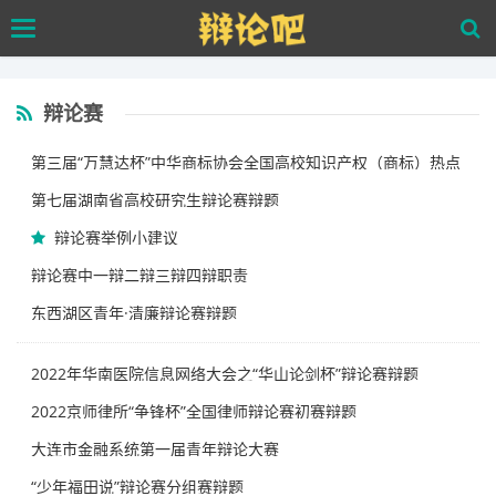
Skip
Toggle
to
navigation
main
content
辩论赛
第三届“万慧达杯”中华商标协会全国高校知识产权（商标）热点
问
第七届湖南省高校研究生辩论赛辩题
辩论赛举例小建议
辩论赛中一辩二辩三辩四辩职责
东西湖区青年·清廉辩论赛辩题
2022年华南医院信息网络大会之“华山论剑杯”辩论赛辩题
2022京师律所“争锋杯”全国律师辩论赛初赛辩题
大连市金融系统第一届青年辩论大赛
“少年福田说”辩论赛分组赛辩题