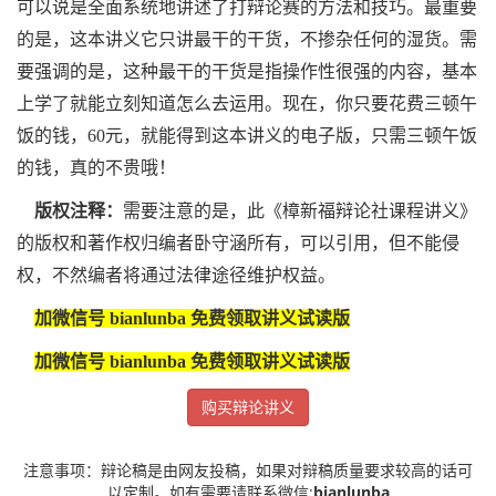
可以说是全面系统地讲述了打辩论赛的方法和技巧。最重要
的是，这本讲义它只讲最干的干货，不掺杂任何的湿货。需
要强调的是，
这种最干的干货是指操作性很强的内容，基本
上学了就能立刻知道怎么去运用
。现在，你只要花费三顿午
饭的钱，60元，就能得到这本讲义的电子版，只需三顿午饭
的钱，真的不贵哦！
版权注释：
需要注意的是，此《樟新福辩论社课程讲义》
的版权和著作权归编者卧守涵所有，可以引用，但不能侵
权，不然编者将通过法律途径维护权益。
加微信号 bianlunba 免费领取讲义试读版
加微信号
bianlunba
免费领取讲义试读版
购买辩论讲义
注意事项：辩论稿是由网友投稿，如果对辩稿质量要求较高的话可
以定制。如有需要请联系微信:
bianlunba