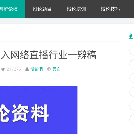
创辩论稿
辩论题目
辩论培训
辩论技巧
进入网络直播行业一辩稿
217275
辩论吧
旁白