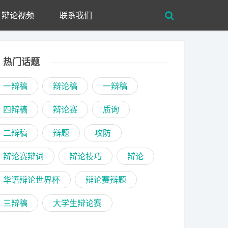
辩论视频
联系我们
热门话题
一辩稿
辩论稿
一辩稿
四辩稿
辩论赛
质询
二辩稿
辩题
攻防
辩论赛辩词
辩论技巧
辩论
华语辩论世界杯
辩论赛辩题
三辩稿
大学生辩论赛