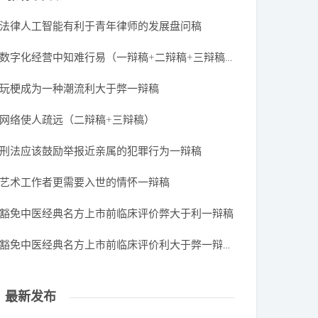
法律人工智能有利于青年律师的发展盘问稿
数字化经营中知难行易（一辩稿+二辩稿+三辩稿+四辩稿）
玩梗成为一种潮流利大于弊一辩稿
网络使人疏远（二辩稿+三辩稿）
刑法应该鼓励举报近亲属的犯罪行为一辩稿
艺术工作者更需要入世的情怀一辩稿
豁免中医经典名方上市前临床评价弊大于利一辩稿
豁免中医经典名方上市前临床评价利大于弊一辩稿（第一版）
最新发布