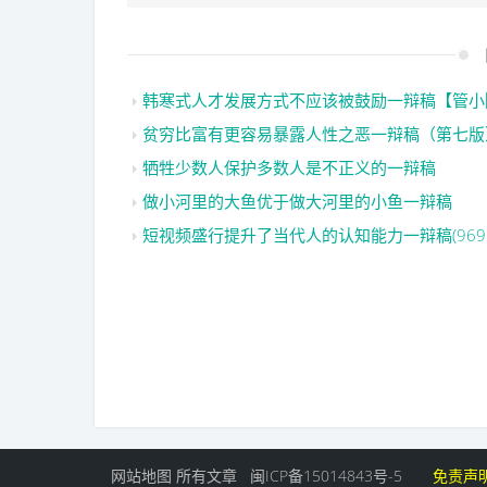
韩寒式人才发展方式不应该被鼓励一辩稿【管小
贫穷比富有更容易暴露人性之恶一辩稿（第七版
牺牲少数人保护多数人是不正义的一辩稿
做小河里的大鱼优于做大河里的小鱼一辩稿
短视频盛行提升了当代人的认知能力一辩稿(969
网站地图
所有文章
闽ICP备15014843号-5
免责声