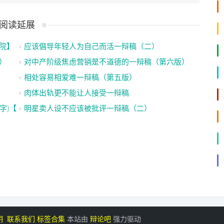
阅读延展
院】
应该倡导年轻人为自己而活一辩稿（二）
）
对中产阶级焦虑营销是不道德的一辩稿（第六版）
相处容易相爱难一辩稿（第五版）
肉体出轨更不能让人接受一辩稿
字)【九只小白鹿】
明星卖人设不应该被批评一辩稿（二）
明
联系我们
标签合集
本站由
辩论吧
强力驱动