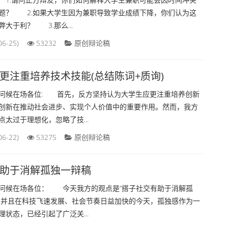
题？ 2.如果大学生因为兼职导致学业成绩下降，你们认为这
大于利？ 3.那么...
06-25)
53232
原创辩论稿
更注重培养技术技能(总结陈词+质询)
候在场各位: 首先，反方坚持认为大学生应更注重培养创新
创新在推动社会进步、实现个人价值中的重要作用。然而，我方
太过于理想化，忽略了技...
06-22)
53275
原创辩论稿
助于消解孤独一辩稿
候在场各位： 今天我方的观点是“搭子社交有助于消解孤
，并且在科技飞速发展、社会节奏日益加快的今天，孤独感作为一
状态，已经引起了广泛关...