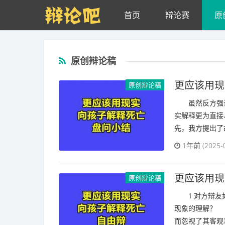
Skip to main content
首页
辩论赛
原
原创辩论稿
更应该用现
原创辩论稿
虽然反方强调
实解释更为直接
先，我方提出了故
1年前 (2025-
更应该用现
原创辩论稿
1.对方辩友如
现象的理解？ 
而忽视了其客观事