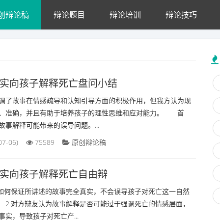
创辩论稿
辩论题目
辩论培训
辩论技巧
实向孩子解释死亡盘问小结
了故事在情感疏导和认知引导方面的积极作用，但我方认为现
、准确，并且有助于培养孩子的理性思维和应对能力。 首
事解释可能带来的误导问题。...
07-06)
75589
原创辩论稿
实向孩子解释死亡自由辩
何保证所讲述的故事完全真实，不会误导孩子对死亡这一自然
2.对方辩友认为故事解释是否可能过于强调死亡的情感层面，
实，导致孩子对死亡产...