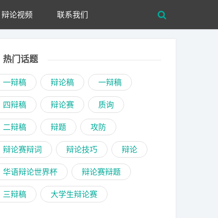
辩论视频
联系我们
热门话题
一辩稿
辩论稿
一辩稿
四辩稿
辩论赛
质询
二辩稿
辩题
攻防
辩论赛辩词
辩论技巧
辩论
华语辩论世界杯
辩论赛辩题
三辩稿
大学生辩论赛