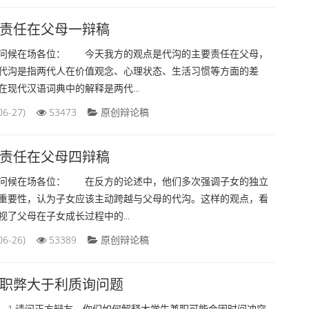
责任在父母一辩稿
候在场各位： 今天我方的观点是代沟的主要责任在父母，
代沟是指两代人在价值观念、心理状态、生活习惯等方面的差
现代汉语词典中的解释是两代...
06-27)
53473
原创辩论稿
责任在父母四辩稿
候在场各位： 在反方的论述中，他们多次强调子女的独立
重要性，认为子女应该主动跨越与父母的代沟。这样的观点，看
了父母在子女成长过程中的...
06-26)
53389
原创辩论稿
职弊大于利质询问题
.请问正方辩友，你们如何解释大学生兼职可能会因时间冲突