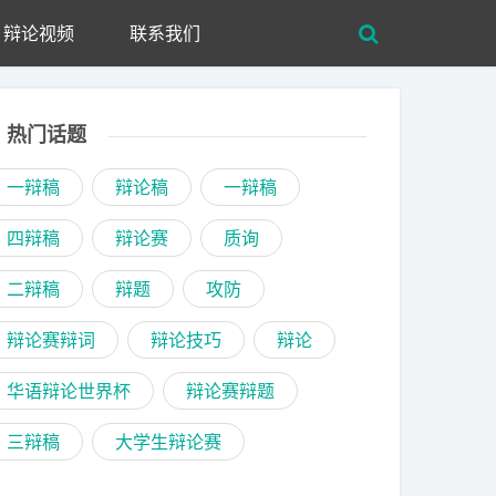
辩论视频
联系我们
热门话题
一辩稿
辩论稿
一辩稿
四辩稿
辩论赛
质询
二辩稿
辩题
攻防
辩论赛辩词
辩论技巧
辩论
华语辩论世界杯
辩论赛辩题
三辩稿
大学生辩论赛