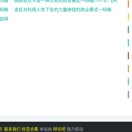
问稿
网络狂欢节是一种优秀的商业模式一辩稿(986字)【阿呆不呆
辩稿
该反对利用人性下坠的力量挣钱的商业模式一辩稿
由辩
明
联系我们
标签合集
本站由
辩论吧
强力驱动