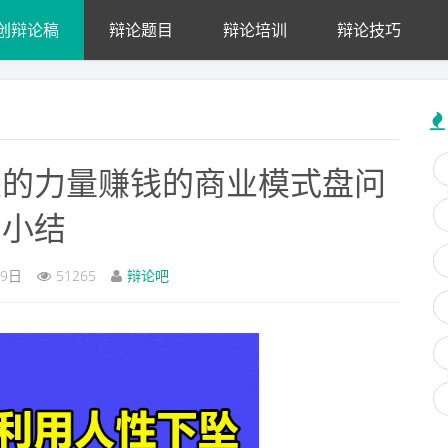
创辩论稿
辩论题目
辩论培训
辩论技巧
坠的力量赚钱的商业模式盘问
小结
19日
51265
辩论吧