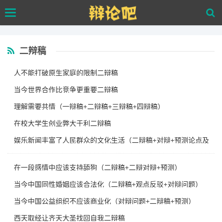
Skip
Toggle
to
navigation
main
content
二辩稿
人不能打破原生家庭的限制二辩稿
当今世界合作比竞争更重要二辩稿
理解需要共情（一辩稿+二辩稿+三辩稿+四辩稿）
在校大学生创业弊大于利二辩稿
娱乐新闻丰富了人民群众的文化生活（二辩稿+对辩+预测论点及
反
在一段感情中应该支持舔狗（二辩稿+二辩对辩+预测）
当今中国同性婚姻应该合法化（二辩稿+观点反驳+对辩问题）
当今中国公益组织不应该商业化（对辩问题+二辩稿+预测）
西天取经让齐天大圣找回自我二辩稿