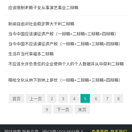
应该限制老赖子女从事演艺事业二辩稿
新闻自由对社会稳定弊大于利二辩稿
当今中国应该课征遗产税（一辩稿+二辩稿+三辩稿+四辩稿）
当今中国不应该课征遗产税（一辩稿+二辩稿+三辩稿+四辩稿）
（
生活在当代幸福多二辩稿
不应该允许负责任的企业使用个人的个人数据并从中获利二辩稿
嘻哈文化从地下到地上是忧（一辩稿+二辩稿+三辩稿+四辩稿）
首页
上一页
2
3
4
5
6
7
8
9
下一页
末页
网站地图
所有文章
闽ICP备15014843号-5
免责声明
联系我们