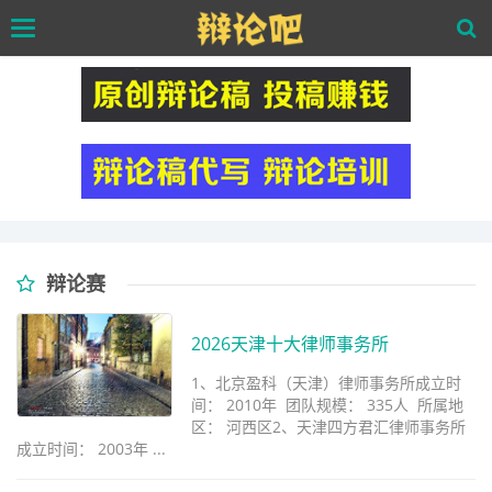
Skip
Toggle
to
navigation
main
content
辩论赛
2026天津十大律师事务所
1、北京盈科（天津）律师事务所成立时
间： 2010年 团队规模： 335人 所属地
区： 河西区2、天津四方君汇律师事务所
成立时间： 2003年 ...