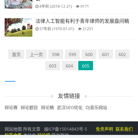
8年前 (2018-12-21)
9171
法律人工智能有利于青年律师的发展盘问稿
57年前 (1970-01-01)
21251
首页
上一页
598
599
600
601
602
603
604
605
友情链接
辩论赛
辩论题目
辩论稿
武汉SEO优化
DJ音乐网站
网站地图
所有文章
闽ICP备15014843号-5
免责声明
联系我们
标签合集
本站由
辩论吧
强力驱动