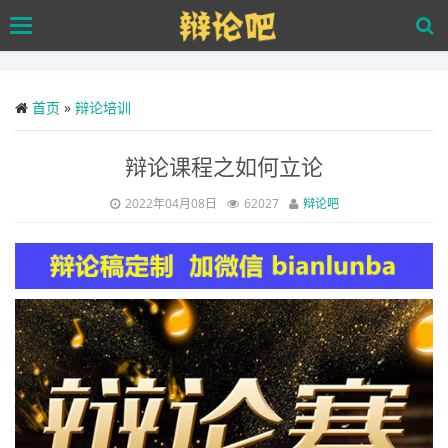
Skip
Toggle
to
navigation
main
content
首页
»
辩论培训
辩论课程之如何立论
2022年04月08日
62027
辩论吧