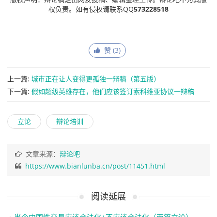
权负责。如有侵权请联系QQ
573228518
赞 (
3
)
上一篇:
城市正在让人变得更孤独一辩稿（第五版）
下一篇:
假如超级英雄存在，他们应该签订索科维亚协议一辩稿
立论
辩论培训
文章来源：
辩论吧
https://www.bianlunba.cn/post/11451.html
阅读延展
当今中国性交易应该合法化+不应该合法化（两篇立论）