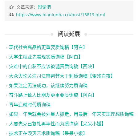
文章来源：
辩论吧
https://www.bianlunba.cn/post/13819.html
阅读延展
现代社会高品格更重要质询稿【阿白】
大学生就业先看现实质询稿【阿白】
灾难中的自私不应该被谴责质询稿【西决】
大众舆论关注司法审判弊大于利质询稿【雷殇白夜】
如果注定无法成功，该继续努力质询稿
奋斗路上敌人比朋友更重要质询稿【阿白】
青年造就时代质询稿
如果一年后就会被外星人抓走，用最后一年来实现理想质询稿
人要先克己复礼再率性而为质询稿【呆呆小媛】
技术正在毁灭艺术质询稿【呆呆小媛】