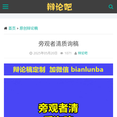
Skip
Toggle
to
navigation
main
content
首页
»
原创辩论稿
旁观者清质询稿
2025年05月20日
1071
辩论吧