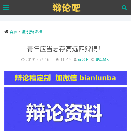
Skip
Toggle
to
navigation
main
content
首页
»
原创辩论稿
青年应当志存高远四辩稿！
2019年07月16日
11019
辩论吧
晚风暮云