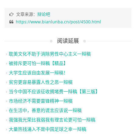
文章来源：
辩论吧
https://www.bianlunba.cn/post/4500.html
阅读延展
耽美文化不助于消除男性中心主义一辩稿
被排斥更可怕一辩稿【精品】
大学生应该自由发展一辩稿！
贫穷更容易暴露人性之恶一辩稿
当今中国不应该征收拥堵费一辩稿【第三版】
市场经济不需要雷锋精神一辩稿
在生活中，善意的谎言应该说一辩稿
我强我光荣比我弱我有理言论更可怕一辩稿
大量热钱涌入不是中国足球之幸一辩稿