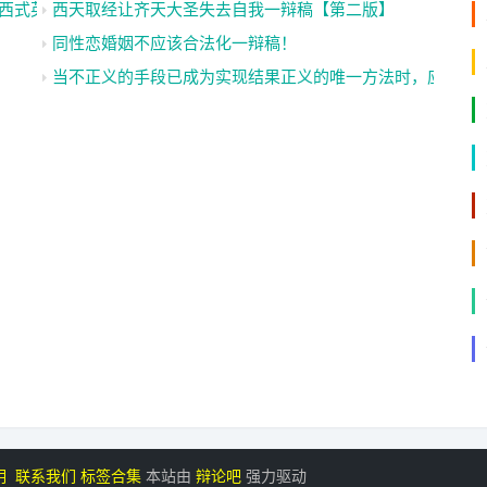
西式英雄一辩稿（二）
西天取经让齐天大圣失去自我一辩稿【第二版】
同性恋婚姻不应该合法化一辩稿！
当不正义的手段已成为实现结果正义的唯一方法时，应该用
明
联系我们
标签合集
本站由
辩论吧
强力驱动