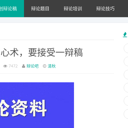
创辩论稿
辩论题目
辩论培训
辩论技巧
读心术，要接受一辩稿
7472
辩论吧
清秋