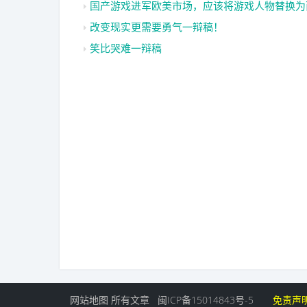
国产游戏进军欧美市场，应该将游戏人物替换为
改变现实更需要勇气一辩稿！
笑比哭难一辩稿
网站地图
所有文章
闽ICP备15014843号-5
免责声