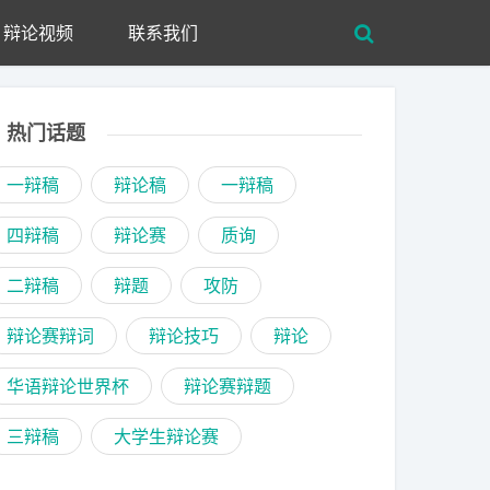
辩论视频
联系我们
热门话题
一辩稿
辩论稿
一辩稿
四辩稿
辩论赛
质询
二辩稿
辩题
攻防
辩论赛辩词
辩论技巧
辩论
华语辩论世界杯
辩论赛辩题
三辩稿
大学生辩论赛