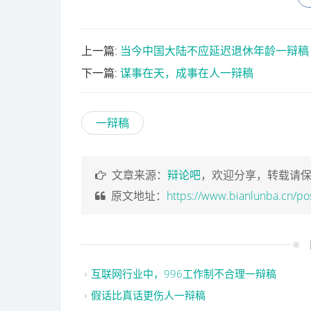
上一篇:
当今中国大陆不应延迟退休年龄一辩稿
下一篇:
谋事在天，成事在人一辩稿
一辩稿
文章来源：
辩论吧
，欢迎分享，转载请
原文地址：
https://www.bianlunba.cn/po
互联网行业中，996工作制不合理一辩稿
假话比真话更伤人一辩稿