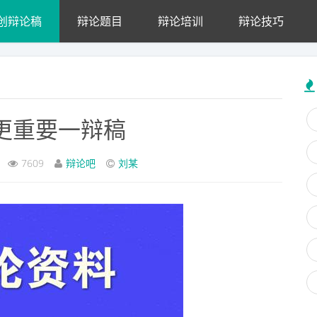
创辩论稿
辩论题目
辩论培训
辩论技巧
更重要一辩稿
7609
辩论吧
刘某