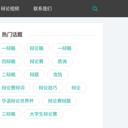
辩论视频
联系我们
热门话题
一辩稿
辩论稿
一辩稿
四辩稿
辩论赛
质询
二辩稿
辩题
攻防
辩论赛辩词
辩论技巧
辩论
华语辩论世界杯
辩论赛辩题
三辩稿
大学生辩论赛