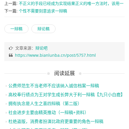
上一篇:
不正义的手段已经成为实现结果正义的唯一方法时，该用一
辩稿【第三版】
下一篇:
个性不需要刻意追求一辩稿
一辩稿
辩论稿
文章来源：
辩论吧
https://www.bianlunba.cn/post/5757.html
阅读延展
公费师范生不当老师不应该纳入诚信档案一辩稿
高校奉行绩点为王对学生成长弊大于利一辩稿【九只小白鹿】
拥有执念是人生之喜四辩稿（第二版）
社会进步主要由精英推动（一辩稿+资料）
杜绝盗版，消费者扮演比政府更重要的角色一辩稿