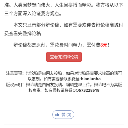
准。人类因梦想而伟大，人生因拼搏而精彩。我方将从以下
三个方面深入论证我方观点。
本文只显示部分辩论稿，如有需要欢迎去辩论稿商城付
费查看完整辩论稿！
辩论稿都是原创，需花费时间精力，需付费
8元
！
查看完整辩论稿
注意事项：辩论稿是由网友投稿，如果对辩稿质量要求较高的话可
以定制。如有需要请联系微信:
bianlunba
版权声明：辩论稿是由网友投稿、编辑整理上传。辩论吧不为其版
权负责。如有侵权请联系QQ
573228518
赞 (
0
)