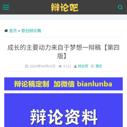
Skip
Toggle
to
navigation
main
content
首页
»
原创辩论稿
成长的主要动力来自于梦想一辩稿【第四
版】
2020年04月03日
5122
辩论吧
满优