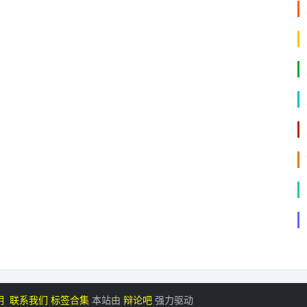
明
联系我们
标签合集
本站由
辩论吧
强力驱动