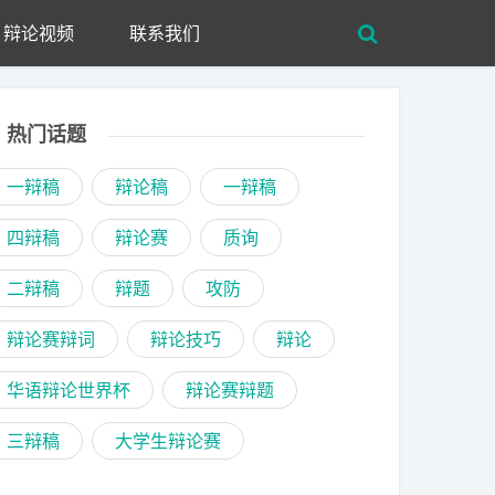
辩论视频
联系我们
热门话题
一辩稿
辩论稿
一辩稿
四辩稿
辩论赛
质询
二辩稿
辩题
攻防
辩论赛辩词
辩论技巧
辩论
华语辩论世界杯
辩论赛辩题
三辩稿
大学生辩论赛