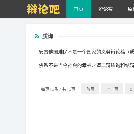
Skip to main content
首页
辩论赛
原
质询
安置他国难民不是一个国家的义务辩论稿（
佛系不是当今社会的幸福之道二辩质询和结
每页16条 / 共15页
首页
上一页
8