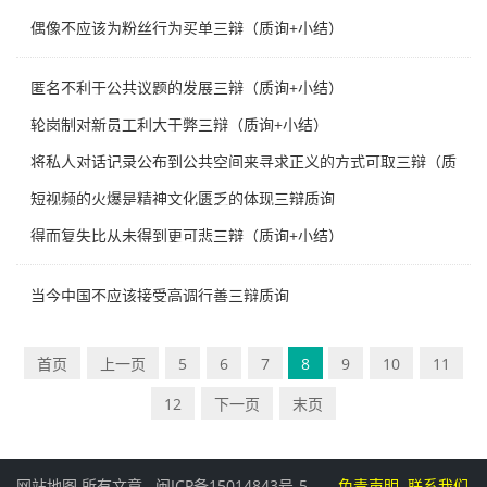
偶像不应该为粉丝行为买单三辩（质询+小结）
匿名不利于公共议题的发展三辩（质询+小结）
轮岗制对新员工利大于弊三辩（质询+小结）
将私人对话记录公布到公共空间来寻求正义的方式可取三辩（质
询+
短视频的火爆是精神文化匮乏的体现三辩质询
得而复失比从未得到更可悲三辩（质询+小结）
当今中国不应该接受高调行善三辩质询
首页
上一页
5
6
7
8
9
10
11
12
下一页
末页
网站地图
所有文章
闽ICP备15014843号-5
免责声明
联系我们