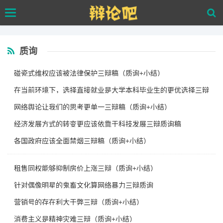
Skip
Toggle
to
navigation
main
content
质询
碰瓷式维权应该被法律保护三辩稿（质询+小结）
在当前环境下，选择直接就业是大学本科毕业生的更优选择三辩
稿（
网络舆论让我们的思考更单一三辩稿（质询+小结）
经济发展方式的转变更应该依靠于科技发展三辩质询稿
各国政府应该全面禁烟三辩稿（质询+小结）
租售同权能够抑制房价上涨三辩（质询+小结）
针对偶像明星的鬼畜文化算网络暴力三辩质询
营销号的存在利大于弊三辩（质询+小结）
消费主义是精神灾难三辩（质询+小结）