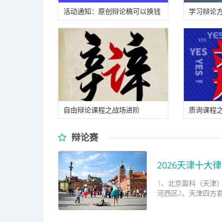
活动通知：原创辩论稿可以换钱
学习辩论
啦！
备教材！
自由辩论课程之战场进阶
质询课程
辩论赛
2026天津十大
1、北京盈科（天津）
河西区2、天津四方君汇