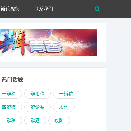
辩论视频
联系我们
热门话题
一辩稿
辩论稿
一辩稿
四辩稿
辩论赛
质询
二辩稿
辩题
攻防