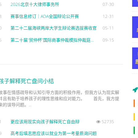
5
2026北京十大律师事务所
07-30
8
赛事信息修订｜ADA全国辩论公开赛
12-31
0
第二十二届海峡两岸大学生辩论赛选拔赛收官
05-11
6
第二十届“贸仲杯”国际商事仲裁模拟仲裁庭辩论赛正式报名通知
09-15
孩子解释死亡盘问小结
事在情感疏导和认知引导方面的积极作用，但我方认为现实解
并且有助于培养孩子的理性思维和应对能力。 首先，我方提
的误导问题。...
1
更应该用现实向孩子解释死亡自由辩
52735
9
高考后填志愿应该以就业为第一考量质询问题