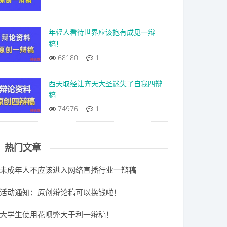
年轻人看待世界应该抱有成见一辩
稿！
68180
1
西天取经让齐天大圣迷失了自我四辩
稿
74976
1
热门文章
未成年人不应该进入网络直播行业一辩稿
活动通知：原创辩论稿可以换钱啦！
大学生使用花呗弊大于利一辩稿！