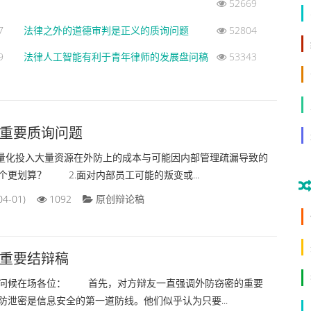
52669
7
法律之外的道德审判是正义的质询问题
52804
9
法律人工智能有利于青年律师的发展盘问稿
53343
重要质询问题
化投入大量资源在外防上的成本与可能因内部管理疏漏导致的
个更划算？ 2.面对内部员工可能的叛变或...
04-01)
1092
原创辩论稿
重要结辩稿
候在场各位： 首先，对方辩友一直强调外防窃密的重要
防泄密是信息安全的第一道防线。他们似乎认为只要...