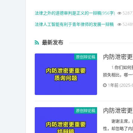
法律之外的道德审判是正义的一辩稿(956字)
5287
法律人工智能有利于青年律师的发展一辩稿
5248
最新发布
内防泄密更
原创辩论稿
1.你们如何量
损失相比，哪一
1年前 (2025-
内防泄密更
原创辩论稿
谢谢主席，问
性，却忽略了内