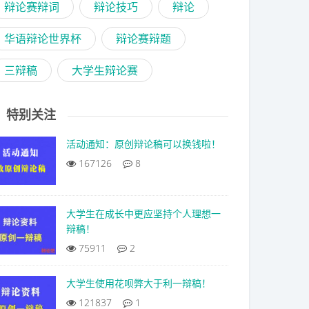
辩论赛辩词
辩论技巧
辩论
华语辩论世界杯
辩论赛辩题
三辩稿
大学生辩论赛
特别关注
活动通知：原创辩论稿可以换钱啦！
167126
8
大学生在成长中更应坚持个人理想一
辩稿！
75911
2
大学生使用花呗弊大于利一辩稿！
121837
1