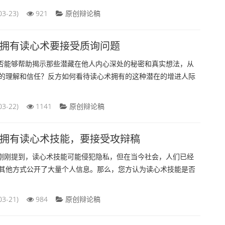
法学生更重要盘问问题
在法学教育中，理论知识的重要性胜过社会经验吗？ （是
为理论知识在缺乏实际案例和社会背...
03-23)
921
原创辩论稿
拥有读心术要接受质询问题
能够帮助揭示那些潜藏在他人内心深处的秘密和真实想法，从
的理解和信任？反方如何看待读心术拥有的这种潜在的增进人际
03-22)
1141
原创辩论稿
拥有读心术技能，要接受攻辩稿
刚提到，读心术技能可能侵犯隐私，但在当今社会，人们已经