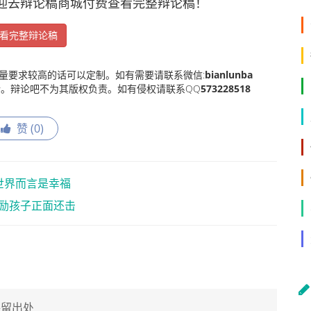
去辩论稿商城付费查看完整辩论稿！
看完整辩论稿
量要求较高的话可以定制。如有需要请联系微信:
bianlunba
。辩论吧不为其版权负责。如有侵权请联系QQ
573228518
赞 (
0
)
世界而言是幸福
励孩子正面还击
保留出处