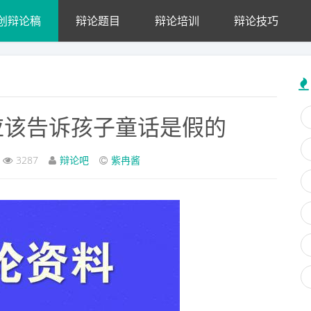
创辩论稿
辩论题目
辩论培训
辩论技巧
应该告诉孩子童话是假的
3287
辩论吧
紫冉酱