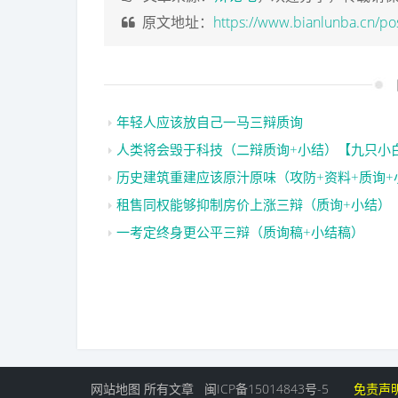
原文地址：
https://www.bianlunba.cn/po
年轻人应该放自己一马三辩质询
人类将会毁于科技（二辩质询+小结）【九只小
历史建筑重建应该原汁原味（攻防+资料+质询+
租售同权能够抑制房价上涨三辩（质询+小结）
一考定终身更公平三辩（质询稿+小结稿）
网站地图
所有文章
闽ICP备15014843号-5
免责声