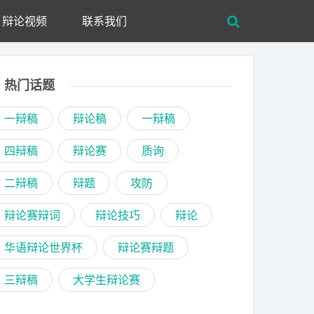
辩论视频
联系我们
热门话题
一辩稿
辩论稿
一辩稿
四辩稿
辩论赛
质询
二辩稿
辩题
攻防
辩论赛辩词
辩论技巧
辩论
华语辩论世界杯
辩论赛辩题
三辩稿
大学生辩论赛