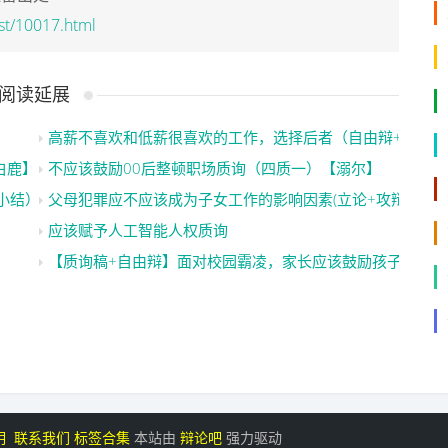
st/10017.html
阅读延展
高薪不喜欢和低薪很喜欢的工作，选择后者（自由辩+奇袭
白鹿】
不应该鼓励00后整顿职场质询（四质一）【溺尔】
小结）
父母犯罪应不应该成为子女工作的影响因素(立论+攻辩和质询
应该赋予人工智能人权质询
【质询稿+自由辩】面对校园霸凌，家长应该鼓励孩子正面还
明
联系我们
标签合集
本站由
辩论吧
强力驱动