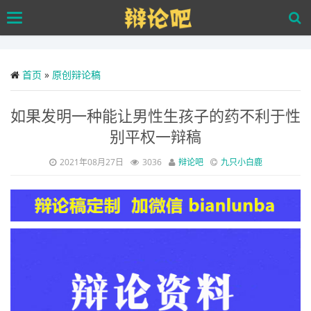
Skip
Toggle
to
navigation
main
content
首页
»
原创辩论稿
如果发明一种能让男性生孩子的药不利于性
别平权一辩稿
2021年08月27日
3036
辩论吧
九只小白鹿