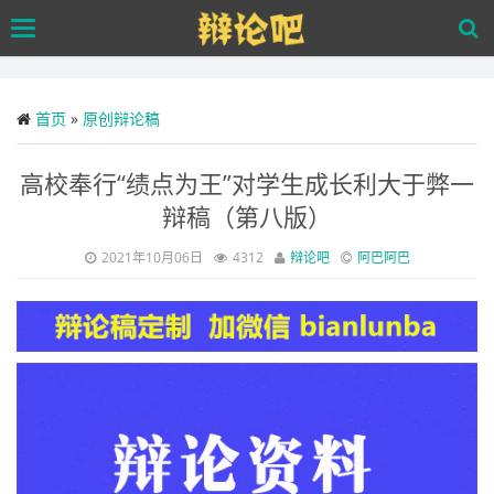
Skip
Toggle
to
navigation
main
content
首页
»
原创辩论稿
高校奉行“绩点为王”对学生成长利大于弊一
辩稿（第八版）
2021年10月06日
4312
辩论吧
阿巴阿巴