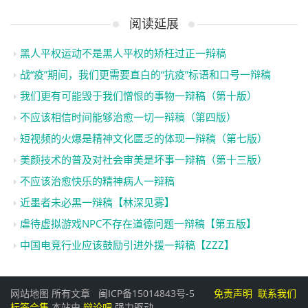
阅读延展
黑人平权运动不是黑人平权的矫枉过正一辩稿
战“疫”期间，我们更需要直白的“抗疫”标语和口号一辩稿
我们更有可能毁于我们憎恨的事物一辩稿（第十版）
不应该相信时间能够治愈一切一辩稿（第四版）
短视频的火爆是精神文化匮乏的体现一辩稿（第七版）
美颜技术的普及对社会审美是坏事一辩稿（第十三版）
不应该治愈快乐的精神病人一辩稿
近墨者未必黑一辩稿【林深见雾】
虐待虚拟游戏NPC不存在道德问题一辩稿【第五版】
中国电竞行业应该鼓励引进外援一辩稿【ZZZ】
网站地图
所有文章
闽ICP备15014843号-5
免责声明
联系我们
标签合集
本站由
辩论吧
强力驱动