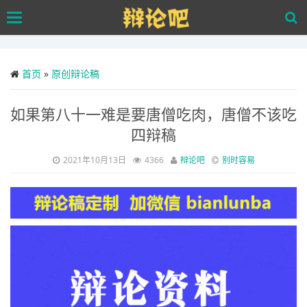
Skip
Toggle
to
navigation
main
content
首页
»
原创辩论稿
如果第八十一难是要唐僧吃肉，唐僧不该吃
四辩稿
2021年10月13日
4366
辩论吧
别时容易