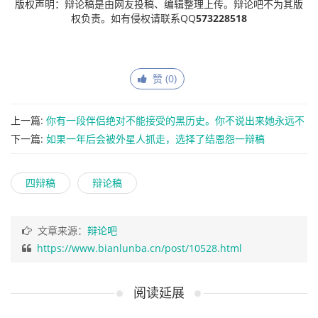
版权声明：辩论稿是由网友投稿、编辑整理上传。辩论吧不为其版
权负责。如有侵权请联系QQ
573228518
赞 (
0
)
上一篇:
你有一段伴侣绝对不能接受的黑历史。你不说出来她永远不
知道，你要隐瞒一辩稿（第二版）
下一篇:
如果一年后会被外星人抓走，选择了结恩怨一辩稿
四辩稿
辩论稿
文章来源：
辩论吧
https://www.bianlunba.cn/post/10528.html
阅读延展