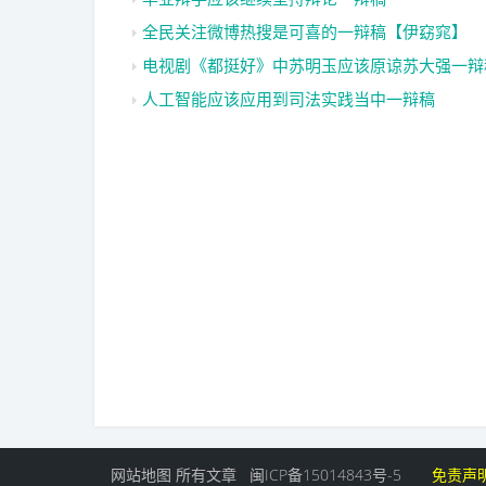
全民关注微博热搜是可喜的一辩稿【伊窈窕】
电视剧《都挺好》中苏明玉应该原谅苏大强一辩
人工智能应该应用到司法实践当中一辩稿
网站地图
所有文章
闽ICP备15014843号-5
免责声