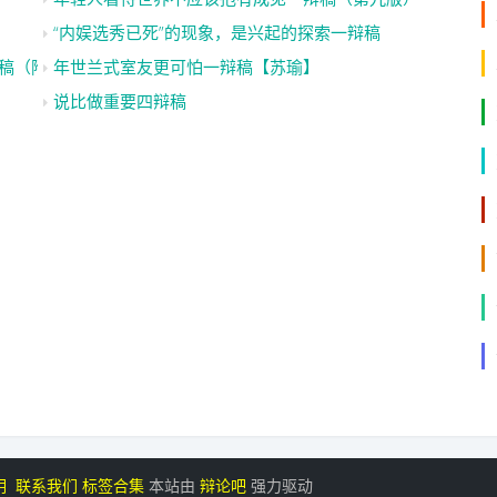
“内娱选秀已死”的现象，是兴起的探索一辩稿
稿（附问题）
年世兰式室友更可怕一辩稿【苏瑜】
说比做重要四辩稿
明
联系我们
标签合集
本站由
辩论吧
强力驱动