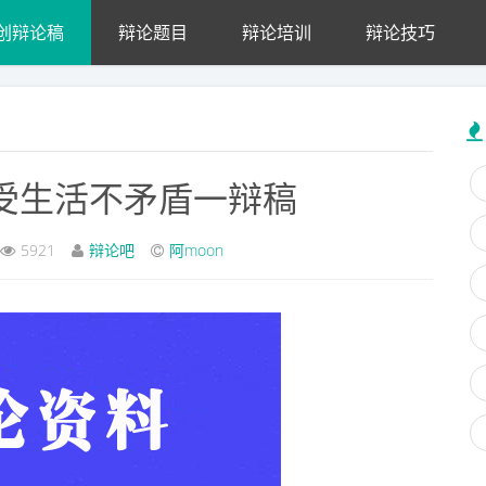
创辩论稿
辩论题目
辩论培训
辩论技巧
受生活不矛盾一辩稿
5921
辩论吧
阿moon