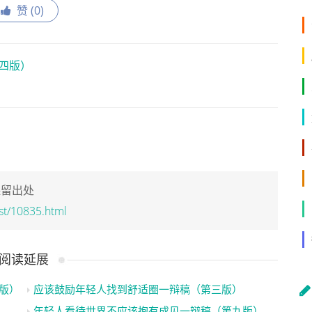
赞 (
0
)
四版）
保留出处
st/10835.html
阅读延展
版）【彦祾祯】
应该鼓励年轻人找到舒适圈一辩稿（第三版）
年轻人看待世界不应该抱有成见一辩稿（第九版）