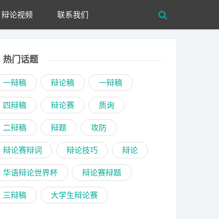
辩论视频
联系我们
热门话题
一辩稿
辩论稿
一辩稿
四辩稿
辩论赛
质询
二辩稿
辩题
攻防
辩论赛辩词
辩论技巧
辩论
华语辩论世界杯
辩论赛辩题
三辩稿
大学生辩论赛