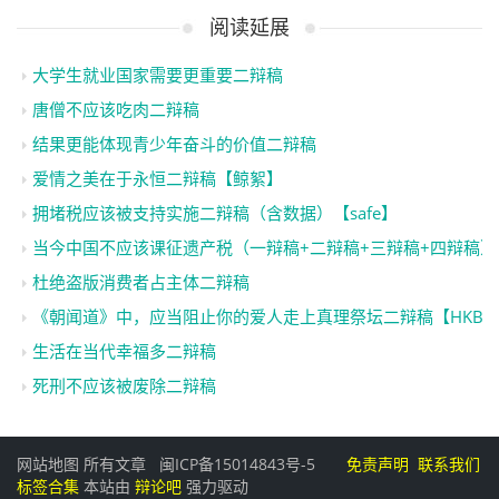
阅读延展
大学生就业国家需要更重要二辩稿
唐僧不应该吃肉二辩稿
结果更能体现青少年奋斗的价值二辩稿
爱情之美在于永恒二辩稿【鲸絮】
拥堵税应该被支持实施二辩稿（含数据）【safe】
当今中国不应该课征遗产税（一辩稿+二辩稿+三辩稿+四辩稿
杜绝盗版消费者占主体二辩稿
《朝闻道》中，应当阻止你的爱人走上真理祭坛二辩稿【HKB
生活在当代幸福多二辩稿
死刑不应该被废除二辩稿
网站地图
所有文章
闽ICP备15014843号-5
免责声明
联系我们
标签合集
本站由
辩论吧
强力驱动