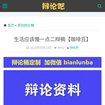
Skip
Toggle
to
navigation
main
content
首页
»
原创辩论稿
生活应该慢一点二辩稿【咖啡豆】
2022年05月23日
4952
辩论吧