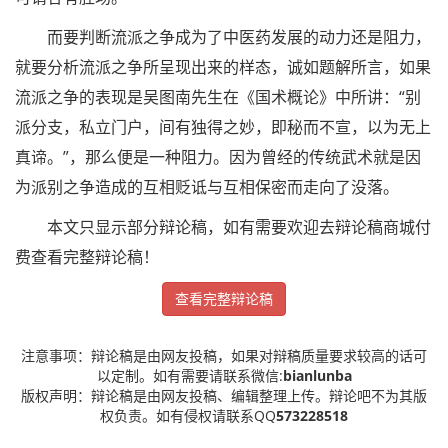
而要判断流派之争成为了中医药发展的动力还是阻力，
就要分析流派之争所呈现出来的样态，诚如题解所言，如果
流派之争的表现是吴图南先生在《国术概论》中所讲：“别
派分支，私立门户，间有独得之妙，即秘而不宣，以为无上
真谛。”，那么便是一种阻力。因为曾经的传统武术就是因
为派别之争造成的互相贬诋与互相保密而走向了没落。
本文只显示部分辩论稿，如有需要欢迎去辩论稿商城付
费查看完整辩论稿！
查看完整辩论稿
注意事项：辩论稿是由网友投稿，如果对辩稿质量要求较高的话可
以定制。如有需要请联系微信:
bianlunba
版权声明：辩论稿是由网友投稿、编辑整理上传。辩论吧不为其版
权负责。如有侵权请联系QQ
573228518