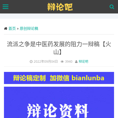
Skip
Toggle
to
navigation
main
content
首页
»
原创辩论稿
流派之争是中医药发展的阻力一辩稿【火
山】
2022年09月04日
3940
辩论吧