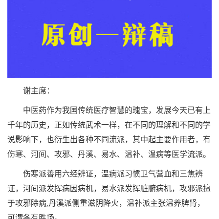
谢主席：
中医药作为我国传统医疗智慧的瑰宝，发展今天已有上
千年的历史，正如传统武术一样，在不同的理解和不同的学
说影响下，也衍生出各种不同流派，其中起主要作用者，有
伤寒、河间、攻邪、丹溪、易水、温补、温病等医学流派。
伤寒派善用六经辨证，温病派习惯卫气营血和三焦辨
证，河间派发挥病因病机，易水派发挥脏腑病机，攻邪派擅
于攻邪除病,丹溪派侧重滋阴降火，温补派主张温养脾肾，
可谓各有胜场。