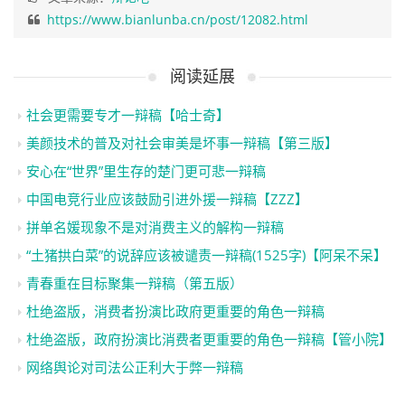
https://www.bianlunba.cn/post/12082.html
阅读延展
社会更需要专才一辩稿【哈士奇】
美颜技术的普及对社会审美是坏事一辩稿【第三版】
安心在“世界”里生存的楚门更可悲一辩稿
中国电竞行业应该鼓励引进外援一辩稿【ZZZ】
拼单名媛现象不是对消费主义的解构一辩稿
“土猪拱白菜”的说辞应该被谴责一辩稿(1525字)【阿呆不呆】
青春重在目标聚集一辩稿（第五版）
杜绝盗版，消费者扮演比政府更重要的角色一辩稿
杜绝盗版，政府扮演比消费者更重要的角色一辩稿【管小院】
网络舆论对司法公正利大于弊一辩稿