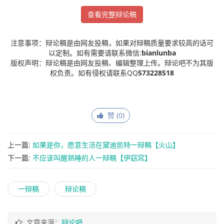
查看完整辩论稿
注意事项：辩论稿是由网友投稿，如果对辩稿质量要求较高的话可
以定制。如有需要请联系微信:
bianlunba
版权声明：辩论稿是由网友投稿、编辑整理上传。辩论吧不为其版
权负责。如有侵权请联系QQ
573228518
赞 (
0
)
上一篇:
如果是你，愿意生活在黛迪凯特一辩稿【火山】
下一篇:
不应该叫醒熟睡的人一辩稿【伊窈窕】
一辩稿
辩论稿
文章来源：
辩论吧