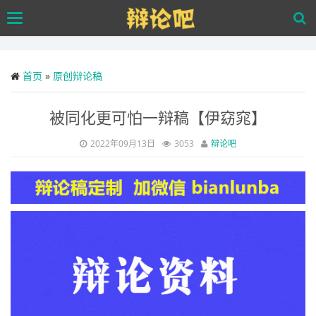
Skip
Toggle
to
navigation
main
content
首页
»
原创辩论稿
被同化更可怕一辩稿【伊窈窕】
2022年09月13日
3053
辩论吧