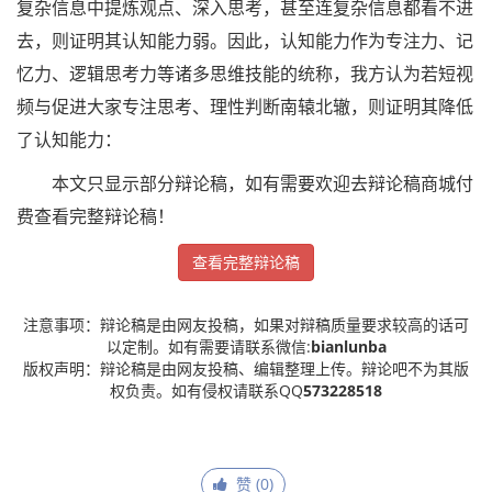
复杂信息中提炼观点、深入思考，甚至连复杂信息都看不进
去，则证明其认知能力弱。因此，认知能力作为专注力、记
忆力、逻辑思考力等诸多思维技能的统称，我方认为若短视
频与促进大家专注思考、理性判断南辕北辙，则证明其降低
了认知能力：
本文只显示部分辩论稿，如有需要欢迎去辩论稿商城付
费查看完整辩论稿！
查看完整辩论稿
注意事项：辩论稿是由网友投稿，如果对辩稿质量要求较高的话可
以定制。如有需要请联系微信:
bianlunba
版权声明：辩论稿是由网友投稿、编辑整理上传。辩论吧不为其版
权负责。如有侵权请联系QQ
573228518
赞 (
0
)