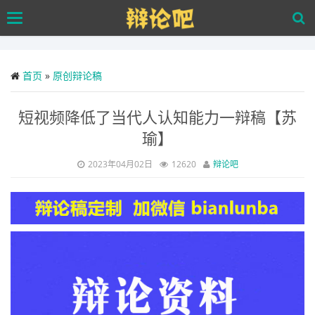
Skip
Toggle
to
navigation
main
content
首页
»
原创辩论稿
短视频降低了当代人认知能力一辩稿【苏
瑜】
2023年04月02日
12620
辩论吧