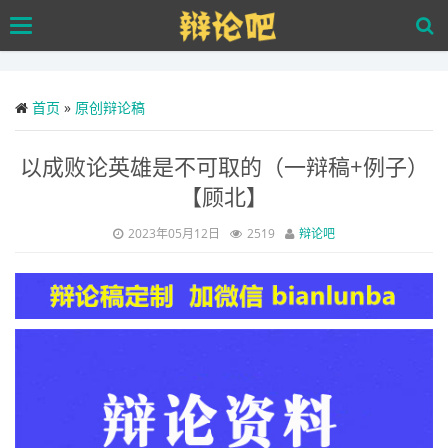
Skip
Toggle
to
navigation
main
content
首页
»
原创辩论稿
以成败论英雄是不可取的（一辩稿+例子）
【顾北】
2023年05月12日
2519
辩论吧