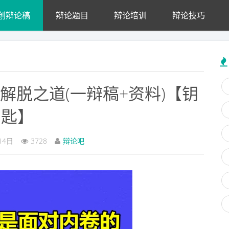
创辩论稿
辩论题目
辩论培训
辩论技巧
解脱之道(一辩稿+资料)【钥
匙】
14日
3728
辩论吧