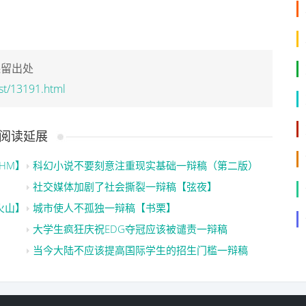
保留出处
st/13191.html
阅读延展
HM】
科幻小说不要刻意注重现实基础一辩稿（第二版）
社交媒体加剧了社会撕裂一辩稿【弦夜】
火山】
城市使人不孤独一辩稿【书栗】
大学生疯狂庆祝EDG夺冠应该被谴责一辩稿
当今大陆不应该提高国际学生的招生门槛一辩稿