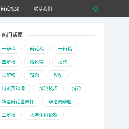
辩论视频
联系我们
热门话题
一辩稿
辩论稿
一辩稿
四辩稿
辩论赛
质询
二辩稿
辩题
攻防
辩论赛辩词
辩论技巧
辩论
华语辩论世界杯
辩论赛辩题
三辩稿
大学生辩论赛