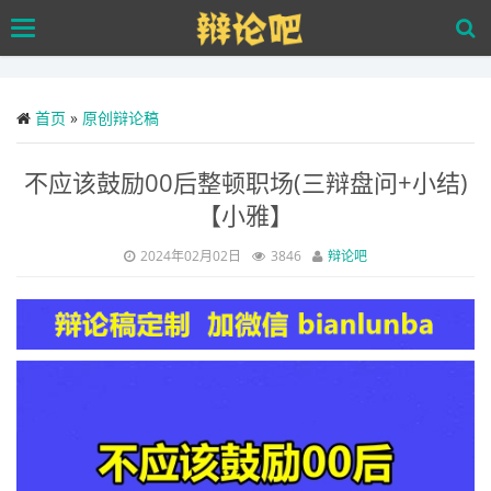
Skip
Toggle
to
navigation
main
content
首页
»
原创辩论稿
不应该鼓励00后整顿职场(三辩盘问+小结)
【小雅】
2024年02月02日
3846
辩论吧