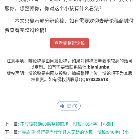
服你，想整顿你，你对这个小孩有什么看法？
本文只显示部分辩论稿，如有需要欢迎去辩论稿商城付
费查看完整辩论稿！
查看完整辩论稿
注意事项：辩论稿是由网友投稿，如果对辩稿质量要求较高的话可
以定制。如有需要请联系微信:
bianlunba
版权声明：辩论稿是由网友投稿、编辑整理上传。辩论吧不为其版
权负责。如有侵权请联系QQ
573228518
赞 (
0
)
上一篇:
不应该鼓励00后整顿职场一辩稿(1054字)【小雅】
下一篇:
“寺庙游”盛行是当代年轻人无助的体现一辩稿(940字)【小
雅】