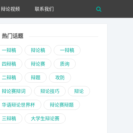
辩论视频
联系我们
热门话题
一辩稿
辩论稿
一辩稿
四辩稿
辩论赛
质询
二辩稿
辩题
攻防
辩论赛辩词
辩论技巧
辩论
华语辩论世界杯
辩论赛辩题
三辩稿
大学生辩论赛