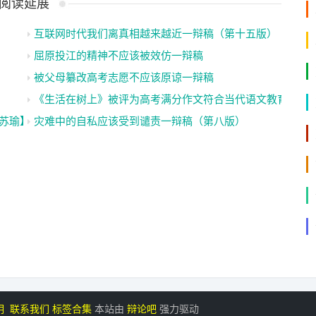
阅读延展
互联网时代我们离真相越来越近一辩稿（第十五版）
屈原投江的精神不应该被效仿一辩稿
被父母纂改高考志愿不应该原谅一辩稿
《生活在树上》被评为高考满分作文符合当代语文教育的初
苏瑜】
灾难中的自私应该受到谴责一辩稿（第八版）
明
联系我们
标签合集
本站由
辩论吧
强力驱动