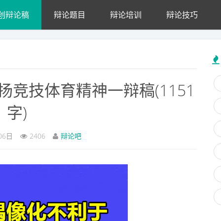
创辩论稿
辩论题目
辩论培训
辩论技巧
竞技体育精神一辩稿(1151
字)
06日
2406
辩论吧