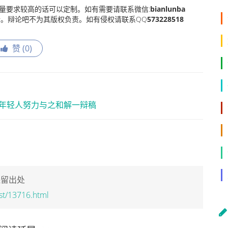
量要求较高的话可以定制。如有需要请联系微信:
bianlunba
。辩论吧不为其版权负责。如有侵权请联系QQ
573228518
赞 (
0
)
年轻人努力与之和解一辩稿
保留出处
st/13716.html