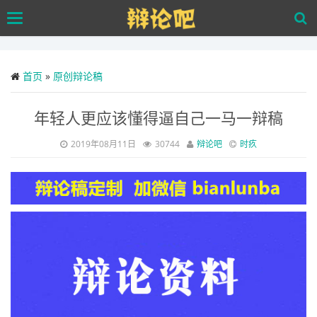
Skip
Toggle
to
navigation
main
content
首页
»
原创辩论稿
年轻人更应该懂得逼自己一马一辩稿
2019年08月11日
30744
辩论吧
时疚