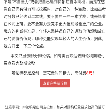
不是“不自量力”或者把自己逼到抑郁症自杀跳楼，而是在感
觉自己仍有潜力可以挖掘时，对自己的一种激励，比如高考
时分数已经达到二本线，要不要冲一冲一本学校，或是毕业
在公司上班，要不要努力去竞争更大但前景也更广的企业。
我方的判断标准是，年轻人秉持逼自己的进取价值观和放自
己的妥协价值观，哪种更能实现年轻人的人生价值，据此，
我方开出一下三个论点。
本文只显示部分辩论稿，如有需要欢迎去辩论稿商城付
费查看完整辩论稿！
辩论稿都是原创，需花费时间精力，需付费
8
元
！
查看完整辩论稿
注意事项：辩论稿是由网友投稿，如果对辩稿质量要求较高的话可