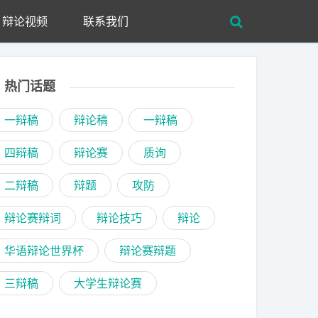
辩论视频
联系我们
热门话题
一辩稿
辩论稿
一辩稿
四辩稿
辩论赛
质询
二辩稿
辩题
攻防
辩论赛辩词
辩论技巧
辩论
华语辩论世界杯
辩论赛辩题
三辩稿
大学生辩论赛