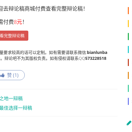
去辩论稿商城付费查看完整辩论稿！
需付费
8元
！
看完整辩论稿
量要求较高的话可以定制。如有需要请联系微信:
bianlunba
。辩论吧不为其版权负责。如有侵权请联系QQ
573228518
赞 (
1
)
之地一辩稿
最佳选择一辩稿