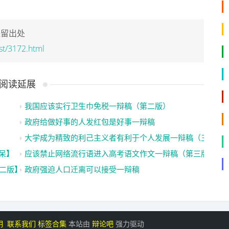
保留出处
st/3172.html
阅读延展
我国应该实行卫生巾免税一辩稿（第二版）
政府给做好事的人发红包是好事一辩稿
大学成为精致的利己主义者有利于个人发展一辩稿（三）
不呆】
应该禁止网络流行语进入高考语文作文一辩稿（第三版）
二版】
政府强迫人口迁离可以接受一辩稿
明
联系我们
标签合集
本站由
辩论吧
强力驱动