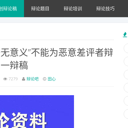
创辩论稿
辩论题目
辩论培训
辩论技巧
美无意义”不能为恶意差评者辩
护一辩稿
7279
辩论吧
田心