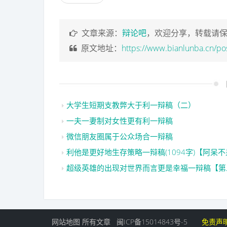
文章来源：
辩论吧
，欢迎分享，转载请
原文地址：
https://www.bianlunba.cn/po
大学生短期支教弊大于利一辩稿（二）
一夫一妻制对女性更有利一辩稿
微信朋友圈属于公众场合一辩稿
利他是更好地生存策略一辩稿(1094字)【阿呆
超级英雄的出现对世界而言更是幸福一辩稿【第
网站地图
所有文章
闽ICP备15014843号-5
免责声