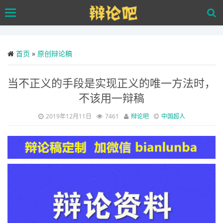
Skip
Toggle
to
navigation
main
content
首页
»
原创辩论稿
当不正义的手段是实现正义的唯一方法时，
不该用一辩稿
2019年12月11日
7461
辩论吧
中国超人