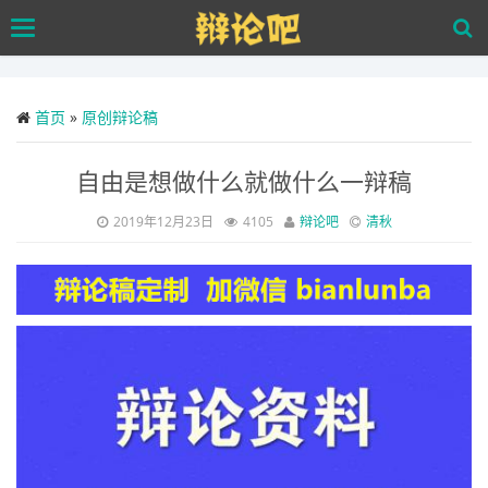
Skip
Toggle
to
navigation
main
content
首页
»
原创辩论稿
自由是想做什么就做什么一辩稿
2019年12月23日
4105
辩论吧
清秋