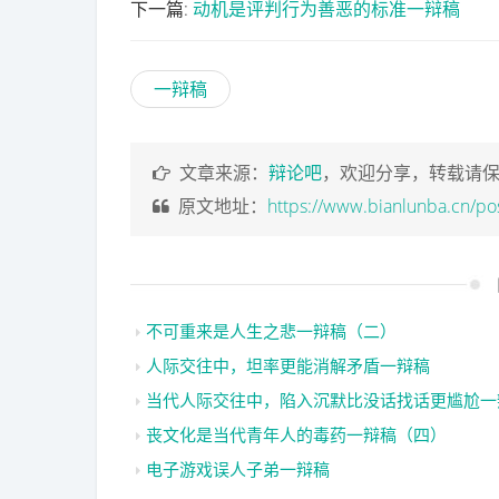
下一篇:
动机是评判行为善恶的标准一辩稿
一辩稿
文章来源：
辩论吧
，欢迎分享，转载请
原文地址：
https://www.bianlunba.cn/po
不可重来是人生之悲一辩稿（二）
人际交往中，坦率更能消解矛盾一辩稿
当代人际交往中，陷入沉默比没话找话更尴尬一
丧文化是当代青年人的毒药一辩稿（四）
电子游戏误人子弟一辩稿