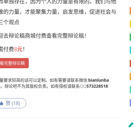
单独存在，因为个人的力量是有限的。我们与他
难的力量，才能聚集力量，启发思维，促进社会与
三个观点
去辩论稿商城付费查看完整辩论稿！
需付费
8元
！
看完整辩论稿
量要求较高的话可以定制。如有需要请联系微信:
bianlunba
。辩论吧不为其版权负责。如有侵权请联系QQ
573228518
赞 (
18
)