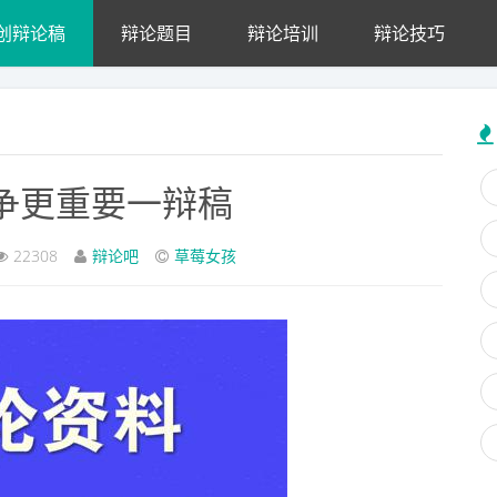
创辩论稿
辩论题目
辩论培训
辩论技巧
争更重要一辩稿
22308
辩论吧
草莓女孩