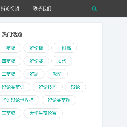
辩论视频
联系我们
热门话题
一辩稿
辩论稿
一辩稿
四辩稿
辩论赛
质询
二辩稿
辩题
攻防
辩论赛辩词
辩论技巧
辩论
华语辩论世界杯
辩论赛辩题
三辩稿
大学生辩论赛