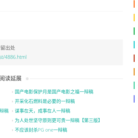
保留出处
st/4886.html
阅读延展
国产电影保护月是国产电影之福一辩稿
开采化石燃料是必要的一辩稿
辩稿
谋事在天，成事在人一辩稿
为人处世坚守原则更可贵一辩稿【第三版】
不应该封杀PG one一辩稿