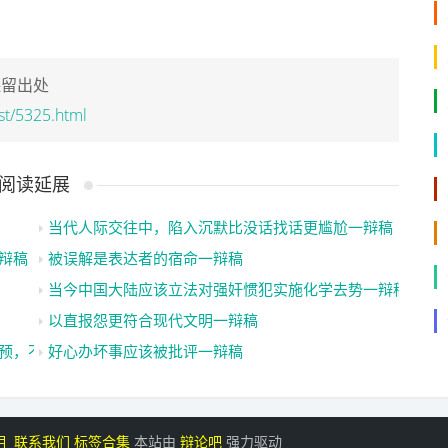
保留出处
st/5325.html
阅读延展
当代人际交往中，陷入沉默比没话找话更尴尬一辩稿
辩稿
被误解是表达者的宿命一辩稿
当今中国大陆应该立法对强奸惯犯实施化学去势一辩稿
以直报怨更符合现代文明一辩稿
预，不是一种幸福一辩稿【第二版】
好心办坏事应该被批评一辩稿
明
联系我们
标签合集
本站由
辩论吧
强力驱动