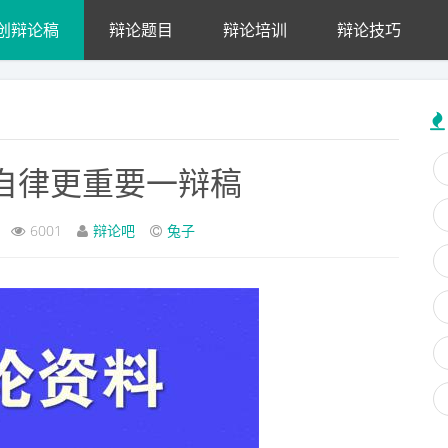
创辩论稿
辩论题目
辩论培训
辩论技巧
自律更重要一辩稿
6001
辩论吧
兔子