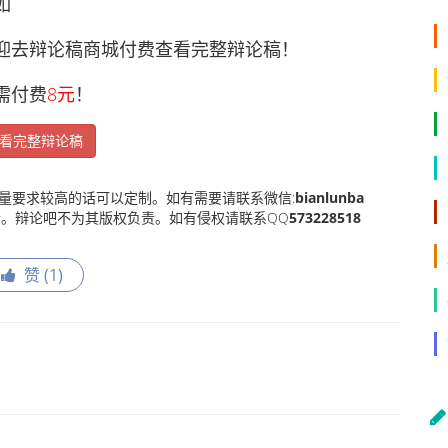
如
去辩论稿商城付费查看完整辩论稿！
需付费
8元
！
看完整辩论稿
量要求较高的话可以定制。如有需要请联系微信:
bianlunba
。辩论吧不为其版权负责。如有侵权请联系QQ
573228518
赞 (
1
)