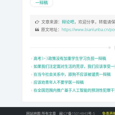
一辩稿
文章来源：
辩论吧
，欢迎分享，转载请
原文地址：
https://www.bianlunba.cn/po
高考3+3政策没有加重学生学习负担一辩稿
如果我们注定面对生活的荒谬，我们应该享受一
在当今社会关系中，舔狗不应该被谴责一辩稿
应该劝青年人不要学医一辩稿
在全国范围内推广基于人工智能的预测性犯罪干
网站地图
所有文章
闽ICP备15014843号-5
免责声