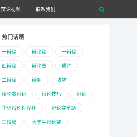
辩论视频
联系我们
热门话题
一辩稿
辩论稿
一辩稿
四辩稿
辩论赛
质询
二辩稿
辩题
攻防
辩论赛辩词
辩论技巧
辩论
华语辩论世界杯
辩论赛辩题
三辩稿
大学生辩论赛