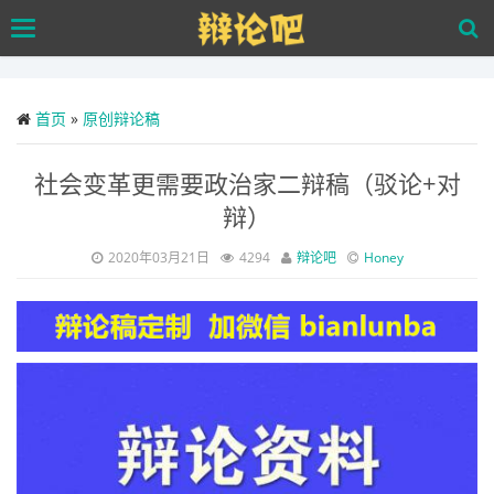
Skip
Toggle
to
navigation
main
content
首页
»
原创辩论稿
社会变革更需要政治家二辩稿（驳论+对
辩）
2020年03月21日
4294
辩论吧
Honey