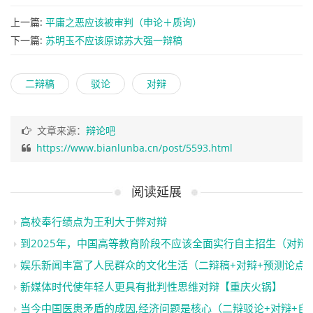
上一篇:
平庸之恶应该被审判（申论＋质询）
下一篇:
苏明玉不应该原谅苏大强一辩稿
二辩稿
驳论
对辩
文章来源：
辩论吧
https://www.bianlunba.cn/post/5593.html
阅读延展
高校奉行绩点为王利大于弊对辩
到2025年，中国高等教育阶段不应该全面实行自主招生（对辩
娱乐新闻丰富了人民群众的文化生活（二辩稿+对辩+预测论点
新媒体时代使年轻人更具有批判性思维对辩【重庆火锅】
当今中国医患矛盾的成因,经济问题是核心（二辩驳论+对辩+自