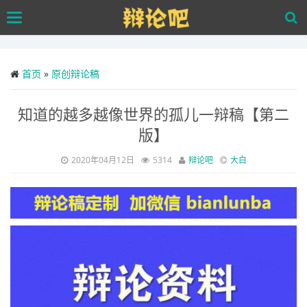
Skip
Toggle
to
navigation
main
content
首页
»
原创辩论稿
知道的越多越像世界的孤儿一辩稿【第二
版】
2020年04月12日
5314
辩论吧
大白