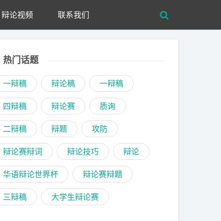
辩论视频
联系我们
热门话题
一辩稿
辩论稿
一辩稿
四辩稿
辩论赛
质询
二辩稿
辩题
攻防
辩论赛辩词
辩论技巧
辩论
华语辩论世界杯
辩论赛辩题
三辩稿
大学生辩论赛