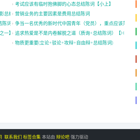
考试应该有临时抱佛脚的心态总结陈词【小上】
影总结陈词【顾北】
营销业务的主要因素是费用总结陈词
结陈词）【哎呦喂哟嘿】
争当一名优秀的新时代中国青年（党员），重点应该落在行
之一】
追求热爱是不是内卷解脱之道（质询+总结陈词）【HM】
物质更重要(立论+驳论+攻辩+自由辩+总结陈词)
明
联系我们
标签合集
本站由
辩论吧
强力驱动