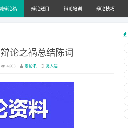
创辩论稿
辩论题目
辩论培训
辩论技巧
是辩论之祸总结陈词
4603
辩论吧
类人猫