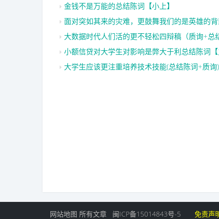
金钱不是万能的总结陈词【小上】
面对突如其来的灾难，更鼓舞我们的是英雄的背
大数据时代人们活的更不轻松四辩稿（质询+总
小额信贷对大学生对影响是弊大于利总结陈词【
大学生应该更注重培养技术技能(总结陈词+质询)
网站地图
所有文章
闽ICP备15014843号-5
免责声