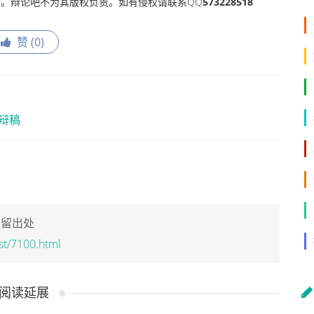
。辩论吧不为其版权负责。如有侵权请联系QQ
573228518
赞 (
0
)
辩稿
保留出处
st/7100.html
阅读延展