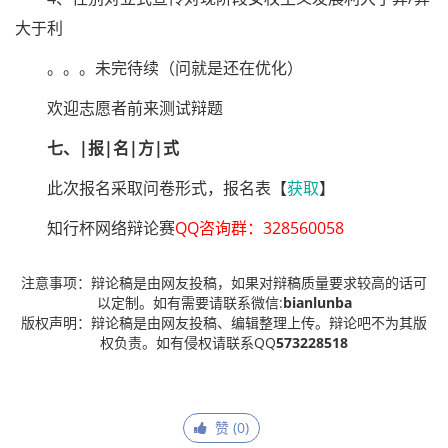
大于利
。。。未完待续（问就是还在优化）
欢迎志愿者前来测试辩题
七、|报|名|方|式
此次报名采取问卷形式，报名表【
获取
】
知行杯网络辩论赛
QQ咨询群：328560058
注意事项：辩论稿是由网友投稿，如果对辩稿质量要求较高的话可
以定制。如有需要请联系微信:
bianlunba
版权声明：辩论稿是由网友投稿、编辑整理上传。辩论吧不为其版
权负责。如有侵权请联系QQ
573228518
赞 (
0
)