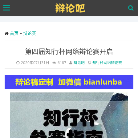
Skip
Toggle
to
navigation
main
content
首页
»
辩论赛
第四届知行杯网络辩论赛开启
2020年07月31日
6187
辩论吧
知行杯网络辩论赛