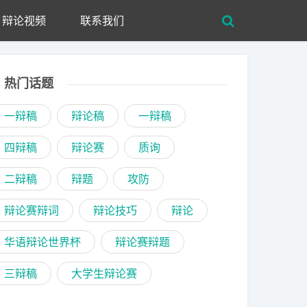
辩论视频
联系我们
热门话题
一辩稿
辩论稿
一辩稿
四辩稿
辩论赛
质询
二辩稿
辩题
攻防
辩论赛辩词
辩论技巧
辩论
华语辩论世界杯
辩论赛辩题
三辩稿
大学生辩论赛