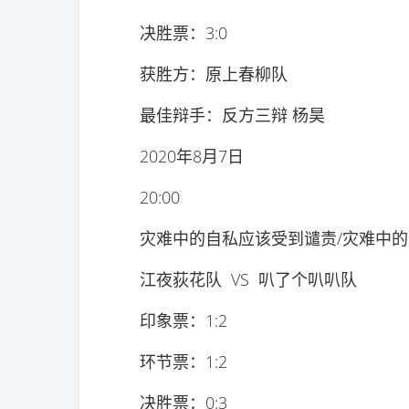
决胜票：3:0
获胜方：原上春柳队
最佳辩手：反方三辩 杨昊
2020年8月7日
20:00
灾难中的自私应该受到谴责/灾难中的
江夜荻花队 VS 叭了个叭叭队
印象票：1:2
环节票：1:2
决胜票：0:3