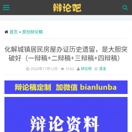
Skip
Toggle
to
navigation
main
content
首页
»
原创辩论稿
化解城镇居民房屋办证历史遗留，是大胆突
破好（一辩稿+二辩稿+三辩稿+四辩稿）
2020年11月12日
3162
辩论吧
清凌