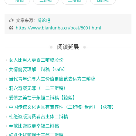
文章来源：
辩论吧
https://www.bianlunba.cn/post/8091.html
阅读延展
女人比男人更累二辩稿驳论
共情需要理解二辩稿【safe】
当代青年追寻人生价值更应该去远方二辩稿
洞穴奇案无罪（一二三辩稿）
爱情之美在于永恒二辩稿【鲸絮】
中国传统文化更具有兼容性（二辩稿+盘问）【弦夜】
杜绝盗版消费者占主体二辩稿
奉献比索取更幸福二辩稿
标准化试题利大于弊二辩稿