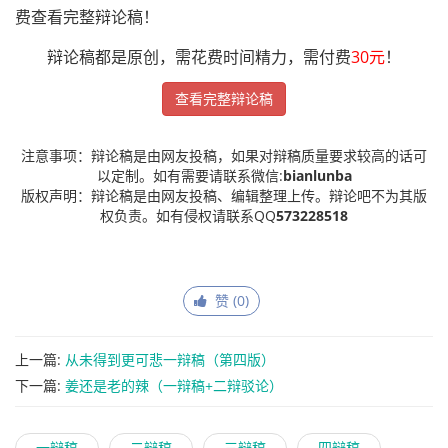
费查看完整辩论稿！
辩论稿都是原创，需花费时间精力，需付费
30元
！
查看完整辩论稿
注意事项：辩论稿是由网友投稿，如果对辩稿质量要求较高的话可
以定制。如有需要请联系微信:
bianlunba
版权声明：辩论稿是由网友投稿、编辑整理上传。辩论吧不为其版
权负责。如有侵权请联系QQ
573228518
赞 (
0
)
上一篇:
从未得到更可悲一辩稿（第四版）
下一篇:
姜还是老的辣（一辩稿+二辩驳论）
一辩稿
二辩稿
三辩稿
四辩稿