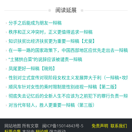
阅读延展
分手之后能成为朋友一辩稿
秩序和正义冲突时，正义更值得追求一辩稿
知识扶贫比经济扶贫更为重要一辩稿【尤斐】
在一带一路的国家政策下，中国西部地区应优先走出去一辩稿
“土猪拱白菜”的说辞应该被谴责一辩稿
凤尾更好一辩稿【琬筠】
性别对立式宣传对现阶段女权主义发展弊大于利（一辩稿+攻防
顺风车针对女性的乘时限制是性别歧视一辩稿【第二版】
彻底失去记忆后的全新人生不应该为之前犯下的罪行负责一辩
对当代年轻人，胜人更重要一辩稿（第三版）
网站地图
所有文章
闽ICP备15014843号-5
免责声明
联系我们
标签合集
本站由
辩论吧
强力驱动