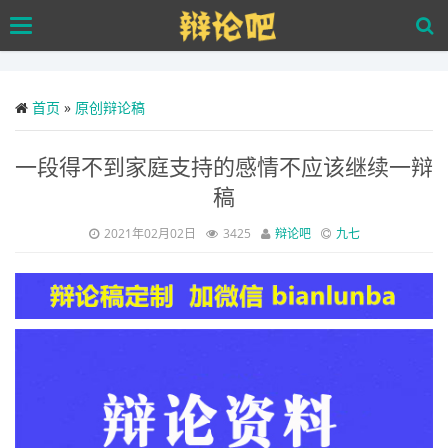
Skip
Toggle
to
navigation
main
content
首页
»
原创辩论稿
一段得不到家庭支持的感情不应该继续一辩
稿
2021年02月02日
3425
辩论吧
九七