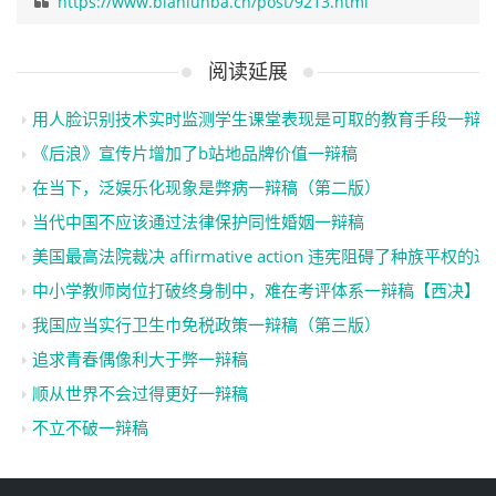
https://www.bianlunba.cn/post/9213.html
阅读延展
用人脸识别技术实时监测学生课堂表现是可取的教育手段一辩
《后浪》宣传片增加了b站地品牌价值一辩稿
在当下，泛娱乐化现象是弊病一辩稿（第二版）
当代中国不应该通过法律保护同性婚姻一辩稿
美国最高法院裁决 affirmative action 违宪阻碍了种族平
中小学教师岗位打破终身制中，难在考评体系一辩稿【西决】
我国应当实行卫生巾免税政策一辩稿（第三版）
追求青春偶像利大于弊一辩稿
顺从世界不会过得更好一辩稿
不立不破一辩稿