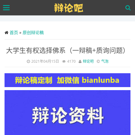
Skip
Toggle
to
navigation
main
content
首页
»
原创辩论稿
大学生有权选择佛系（一辩稿+质询问题）
2021年04月15日
4170
辩论吧
气泡