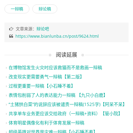
一辩稿
辩论稿
文章来源：
辩论吧
https://www.bianlunba.cn/post/9624.html
阅读延展
在博物馆发生火灾时应该救猫而不是救画一辩稿
改变现实更需要勇气一辩稿【第二版】
过程更重要一辩稿【小石睡不着】
表情包削弱了人的表达能力一辩稿 【九只小白鹿】
“土猪拱白菜”的说辞应该被谴责一辩稿(1525字)【阿呆不呆】
共享单车业务更应该交给政府（一辩稿+资料）【管小院】
体育明星偶像化有利于体育发展一辩稿
超级英雄对世界是灾难一辩稿【小石睡不着】