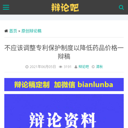
Skip
Toggle
to
navigation
main
content
首页
»
原创辩论稿
不应该调整专利保护制度以降低药品价格一
辩稿
2021年06月05日
3191
辩论吧
清秋