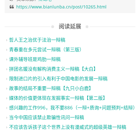
https://www.bianlunba.cn/post/10265.html
阅读延展
哲人王之治优于法治一辩稿
青春重在多元尝试一辩稿（第三版）
课外辅导班是鸡肋一辩稿
拼团名媛没有解构消费主义一辩稿【大白】
限制进口片的引入有利于中国电影的发展一辩稿
故事的结局不重要一辩稿【九只小白鹿】
媒体的价值更体现在发掘事实一辩稿【第二版】
感兴趣的工作996，我不要886（一辩+质询+问题预判+结辩）
当今中国应该禁止欺骗性讯问一辩稿
不应该告诉孩子这个世界上没有漫威式的超级英雄一辩稿