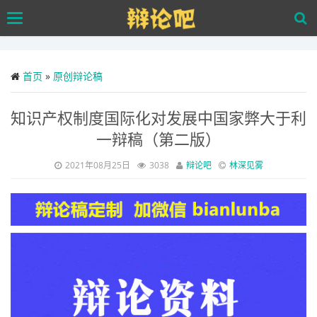
Skip
Toggle
to
navigation
main
content
首页
»
原创辩论稿
知识产权制度国际化对发展中国家弊大于利
一辩稿（第二版）
2021年08月25日
3038
辩论吧
林深见雾