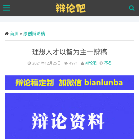
Skip
Toggle
to
navigation
main
content
首页
»
原创辩论稿
理想人才以智为主一辩稿
2021年12月25日
4971
辩论吧
不名