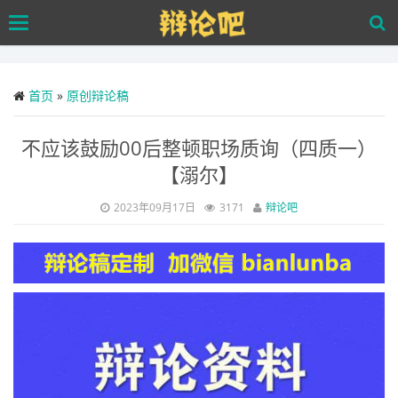
Skip
Toggle
to
navigation
main
content
首页
»
原创辩论稿
不应该鼓励00后整顿职场质询（四质一）
【溺尔】
2023年09月17日
3171
辩论吧