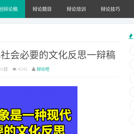
创辩论稿
辩论题目
辩论培训
辩论技巧
代社会必要的文化反思一辩稿
16日
4242
辩论吧