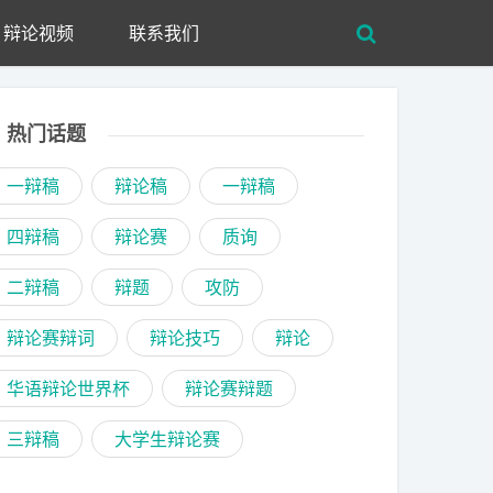
辩论视频
联系我们
热门话题
一辩稿
辩论稿
一辩稿
四辩稿
辩论赛
质询
二辩稿
辩题
攻防
辩论赛辩词
辩论技巧
辩论
华语辩论世界杯
辩论赛辩题
三辩稿
大学生辩论赛