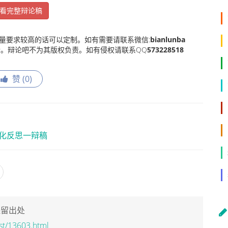
看完整辩论稿
量要求较高的话可以定制。如有需要请联系微信:
bianlunba
。辩论吧不为其版权负责。如有侵权请联系QQ
573228518
赞 (
0
)
化反思一辩稿
保留出处
st/13603.html