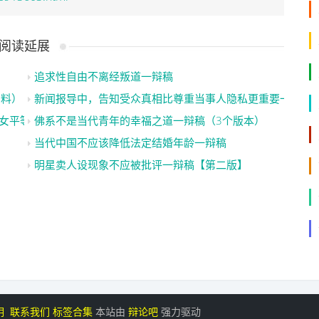
阅读延展
追求性自由不离经叛道一辩稿
资料）【九只小白鹿】
新闻报导中，告知受众真相比尊重当事人隐私更重要一辩稿
女平等一辩稿
佛系不是当代青年的幸福之道一辩稿（3个版本）
当代中国不应该降低法定结婚年龄一辩稿
明星卖人设现象不应被批评一辩稿【第二版】
明
联系我们
标签合集
本站由
辩论吧
强力驱动