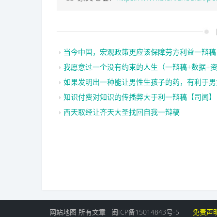
当今中国，宏观政策更应该保障劳方利益一辩稿
我愿意过一个没有约束的人生（一辩稿+数据+
如果发明出一种能让男性生孩子的药，有利于男
知识付费对知识的传播弊大于利一辩稿【司闻】
西天取经让齐天大圣找回自我一辩稿
网站地图
所有文章
闽ICP备15014843号-5
免责声